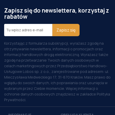
Zapisz się do newslettera, korzystaj z
rabatów
Zapisz się
Korzystając z formularza subskrypcji, wyrażasz zgodę na
otrzymywanie newslettera, informacji o promocjach oraz
informacji handlowych drogą elektroniczną. Wyrażasz także
zgodę na przetwarzanie Twoich danych osobowych w
celach marketingowych przez Przedsiębiorstwo Handlowo-
Usługowe Lobos sp. z o.o., zarejestrowane pod adresem: ul.
Mieczysława Medweckiego 17, 31-870 Kraków. Masz prawo do
wglądu do swoich danych, ich poprawiania oraz usunięcia w
wybranym przez Ciebie momencie. Więcej informacji o
ochronie danych osobowych znajdziesz w zakładce Polityka
Prywatności.
INFORMACJE
OBSŁUGA KLIENTA