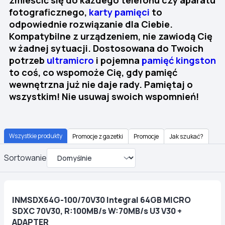
fotograficznego,
karty pamięci
to
odpowiednie rozwiązanie dla Ciebie.
Kompatybilne z urządzeniem, nie zawiodą Cię
w żadnej sytuacji. Dostosowana do Twoich
potrzeb
ultramicro
i pojemna
pamięć kingston
to coś, co wspomoże Cię, gdy pamięć
wewnętrzna już nie daje rady. Pamiętaj o
wszystkim! Nie usuwaj swoich wspomnień!
Wszystkie produkty
Promocje z gazetki
Promocje
Jak szukać?
Sortowanie
INMSDX64G-100/70V30 Integral 64GB MICRO
SDXC 70V30, R:100MB/s W:70MB/s U3 V30 +
ADAPTER