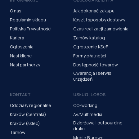
O nas
Jak dokonać zakupu
Regulamin sklepu
Koszt i sposoby dostawy
Polityka Prywatności
Czas realizacji zamówienia
Kariera
Zamów katalog
Ogłoszenia
Ogłoszenie KSeF
Nasi klienci
Formy płatności
Nasi partnerzy
Dostępność towarów
Gwarancja i serwis
urządzeń
KONTAKT
USŁUGI LOBOS
Oddziały regionalne
CO-working
Kraków (centrala)
AV/Multimedia
Dzierżawa i outsourcing
Kraków (sklep)
druku
Tarnów
Meble Biurowe