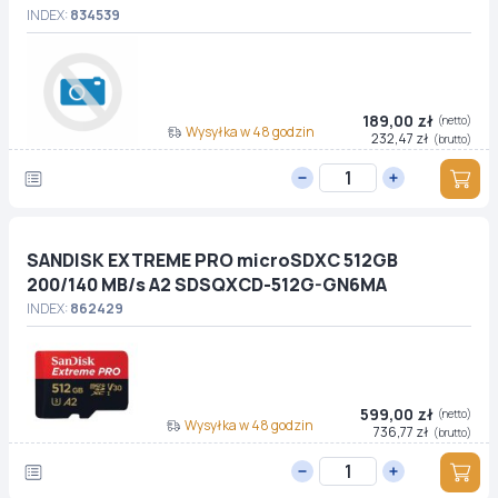
INDEX:
834539
189,00 zł
(netto)
Wysyłka w 48 godzin
232,47 zł
(brutto)
SANDISK EXTREME PRO microSDXC 512GB
200/140 MB/s A2 SDSQXCD-512G-GN6MA
INDEX:
862429
599,00 zł
(netto)
Wysyłka w 48 godzin
736,77 zł
(brutto)