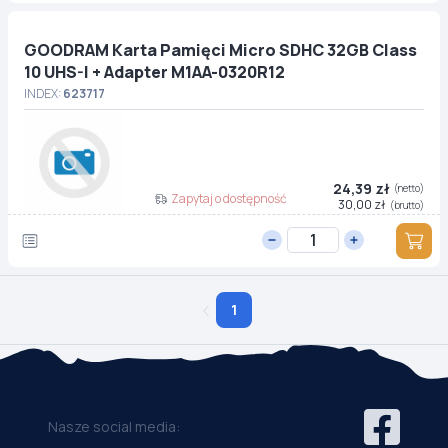
GOODRAM Karta Pamięci Micro SDHC 32GB Class
10 UHS-I + Adapter M1AA-0320R12
INDEX:
623717
24,39 zł
(netto)
Zapytaj o dostępność
30,00 zł
(brutto)
1
Nasze social media: