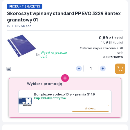
PRODUKT Z GAZETKI
Skoroszyt wpinany standard PP EVO 3229 Bantex
granatowy 01
INDEX:
266733
0,89 zł
(netto)
1,09 zł
(brutto)
Ostatnia najniższa cena z 30
Wysyłka jeszcze
dni:
dziś
0,89 zł netto
Wybierz promocję
Bon pluxee sodexo 10 zł - premia G149
Kup 100 aby otrzymać
Wybierz