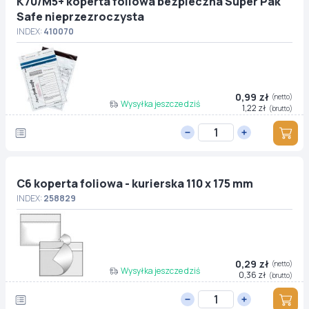
K70/M5+ koperta foliowa bezpieczna Super Pak
Safe nieprzezroczysta
INDEX:
410070
0,99 zł
(netto)
Wysyłka jeszcze dziś
1,22 zł
(brutto)
C6 koperta foliowa - kurierska 110 x 175 mm
INDEX:
258829
0,29 zł
(netto)
Wysyłka jeszcze dziś
0,36 zł
(brutto)