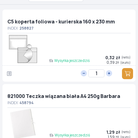
C5 koperta foliowa - kurierska 160 x 230 mm
INDEX:
258827
0,32 zł
(netto)
Wysyłka jeszcze dziś
0,39 zł
(brutto)
821000 Teczka wiązana biała A4 250g Barbara
INDEX:
458794
1,29 zł
(netto)
Wysyłka jeszcze dziś
1,59 zł
(brutto)