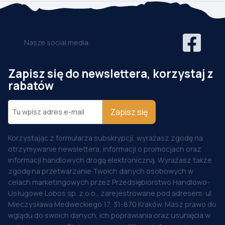
Nasze social media:
Zapisz się do newslettera, korzystaj z
rabatów
Zapisz się
Korzystając z formularza subskrypcji, wyrażasz zgodę na
otrzymywanie newslettera, informacji o promocjach oraz
informacji handlowych drogą elektroniczną. Wyrażasz także
zgodę na przetwarzanie Twoich danych osobowych w
celach marketingowych przez Przedsiębiorstwo Handlowo-
Usługowe Lobos sp. z o.o., zarejestrowane pod adresem: ul.
Mieczysława Medweckiego 17, 31-870 Kraków. Masz prawo do
wglądu do swoich danych, ich poprawiania oraz usunięcia w