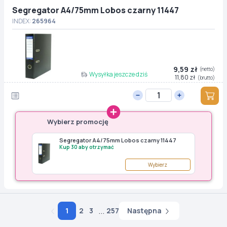
Segregator A4/75mm Lobos czarny 11447
INDEX:
265964
9,59 zł
(netto)
Wysyłka jeszcze dziś
11,80 zł
(brutto)
Wybierz promocję
Segregator A4/75mm Lobos czarny 11447
Kup 30 aby otrzymać
Wybierz
...
Następna
1
2
3
257