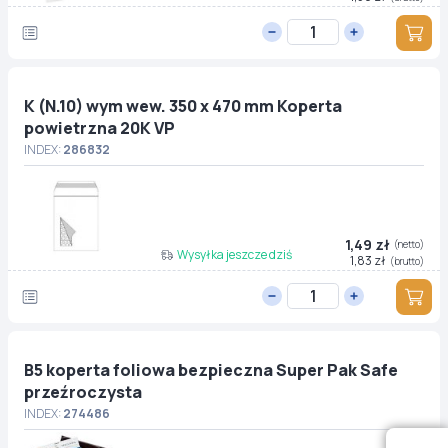
K (N.10) wym wew. 350 x 470 mm Koperta
powietrzna 20K VP
INDEX:
286832
1,49 zł
(netto)
Wysyłka jeszcze dziś
1,83 zł
(brutto)
B5 koperta foliowa bezpieczna Super Pak Safe
przeźroczysta
INDEX:
274486