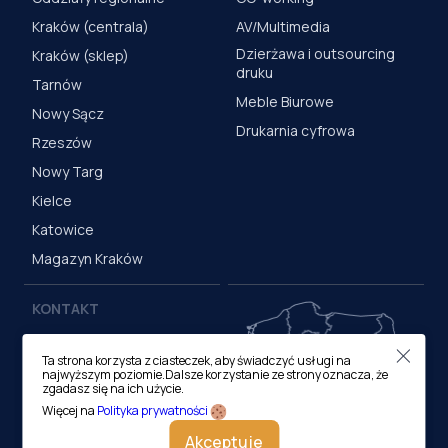
Kraków (centrala)
AV/Multimedia
Dzierżawa i outsourcing
Kraków (sklep)
druku
Tarnów
Meble Biurowe
Nowy Sącz
Drukarnia cyfrowa
Rzeszów
Nowy Targ
Kielce
Katowice
Magazyn Kraków
KONTAKT
Centrala (Kraków)
Ta strona korzysta z ciasteczek, aby świadczyć usługi na
ul. M. Medweckiego 17, 31-
najwyższym poziomie.Dalsze korzystanie ze strony oznacza, że
870 Kraków
zgadasz się na ich użycie.
tel.:
12 413 20 00
Więcej na
Polityka prywatności
e-mail:
biuro@lobos.pl
Akceptuje