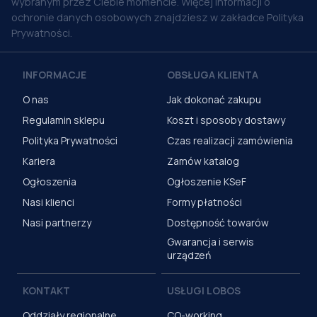
wybranym przez Ciebie momencie. Więcej informacji o
ochronie danych osobowych znajdziesz w zakładce Polityka
Prywatności.
INFORMACJE
OBSŁUGA KLIENTA
O nas
Jak dokonać zakupu
Regulamin sklepu
Koszt i sposoby dostawy
Polityka Prywatności
Czas realizacji zamówienia
Kariera
Zamów katalog
Ogłoszenia
Ogłoszenie KSeF
Nasi klienci
Formy płatności
Nasi partnerzy
Dostępność towarów
Gwarancja i serwis
urządzeń
KONTAKT
USŁUGI LOBOS
Oddziały regionalne
CO-working