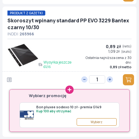
PRODUKT Z GAZETKI
Skoroszyt wpinany standard PP EVO 3229 Bantex
czarny 10/30
INDEX:
265966
0,89 zł
(netto)
1,09 zł
(brutto)
Ostatnia najniższa cena z 30
Wysyłka jeszcze
dni:
dziś
0,89 zł netto
Wybierz promocję
Bon pluxee sodexo 10 zł - premia G149
Kup 100 aby otrzymać
Wybierz