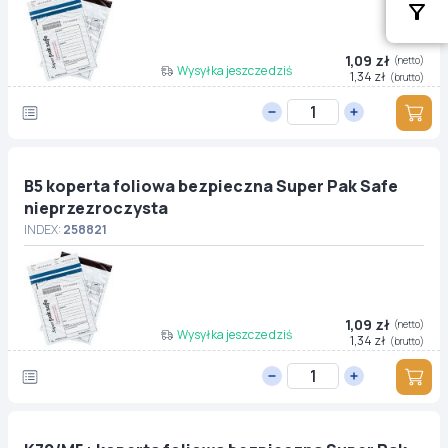
1,09 zł
(netto)
Wysyłka jeszcze dziś
1,34 zł
(brutto)
B5 koperta foliowa bezpieczna Super Pak Safe
nieprzezroczysta
INDEX:
258821
1,09 zł
(netto)
Wysyłka jeszcze dziś
1,34 zł
(brutto)