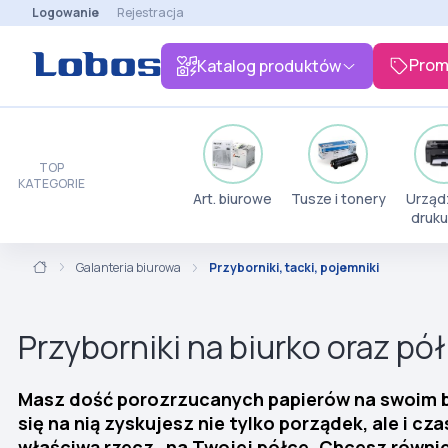
Logowanie
Rejestracja
Prom
Katalog produktów
TOP
KATEGORIE
Art. biurowe
Tusze i tonery
Urząd
druku
Galanteria biurowa
Przyborniki, tacki, pojemniki
Przyborniki na biurko oraz pó
Masz dość porozrzucanych papierów na swoim 
się na nią zyskujesz nie tylko porządek, ale i 
właściwą rzecz…na Twojej półce. Chcesz równie