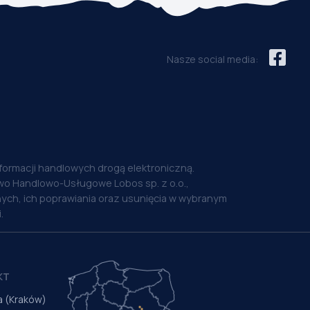
Nasze social media:
nformacji handlowych drogą elektroniczną.
o Handlowo-Usługowe Lobos sp. z o.o.,
ych, ich poprawiania oraz usunięcia w wybranym
.
KT
a (Kraków)