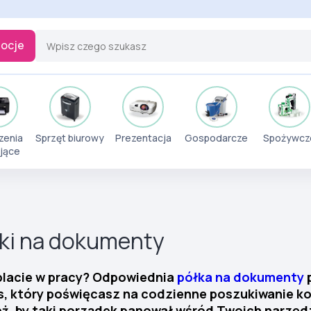
ocje
zenia
Sprzęt biurowy
Prezentacja
Gospodarcze
Spożywcz
jące
łki na dokumenty
blacie w pracy? Odpowiednia
półka na dokumenty
p
czas, który poświęcasz na codzienne poszukiwanie 
ż, by taki porządek panował wśród Twoich narzędz