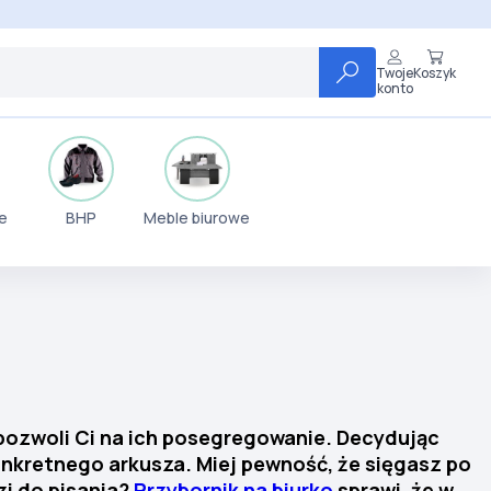
Twoje
Koszyk
konto
e
BHP
Meble biurowe
ozwoli Ci na ich posegregowanie. Decydując
konkretnego arkusza. Miej pewność, że sięgasz po
i do pisania?
Przybornik na biurko
sprawi, że w