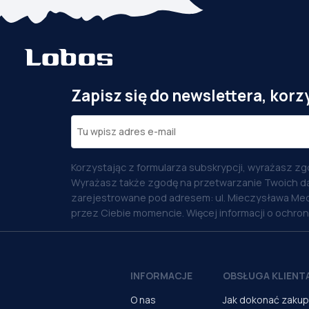
Zapisz się do newslettera, korz
Korzystając z formularza subskrypcji, wyrażasz zg
Wyrażasz także zgodę na przetwarzanie Twoich d
zarejestrowane pod adresem: ul. Mieczysława Med
przez Ciebie momencie. Więcej informacji o ochro
INFORMACJE
OBSŁUGA KLIENT
O nas
Jak dokonać zaku