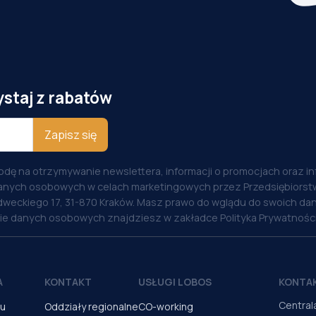
ystaj z rabatów
Zapisz się
odę na otrzymywanie newslettera, informacji o promocjach oraz i
anych osobowych w celach marketingowych przez Przedsiębiorstw
weckiego 17, 31-870 Kraków. Masz prawo do wglądu do swoich dan
nie danych osobowych znajdziesz w zakładce Polityka Prywatności
A
KONTAKT
USŁUGI LOBOS
KONTA
Central
pu
Oddziały regionalne
CO-working