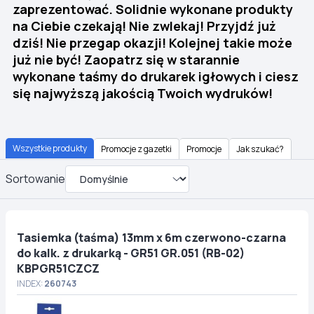
zaprezentować. Solidnie wykonane produkty
na Ciebie czekają! Nie zwlekaj! Przyjdź już
dziś! Nie przegap okazji! Kolejnej takie może
już nie być! Zaopatrz się w starannie
wykonane taśmy do drukarek igłowych i ciesz
się najwyższą jakością Twoich wydruków!
Wszystkie produkty
Promocje z gazetki
Promocje
Jak szukać?
Sortowanie
Tasiemka (taśma) 13mm x 6m czerwono-czarna
do kalk. z drukarką - GR51 GR.051 (RB-02)
KBPGR51CZCZ
INDEX:
260743