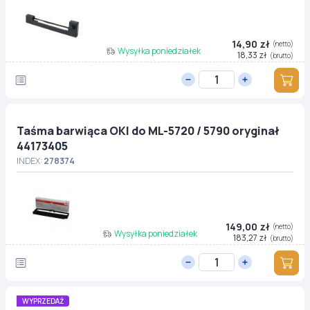
14,90 zł
(netto)
Wysyłka poniedziałek
18,33 zł
(brutto)
Taśma barwiąca OKI do ML-5720 / 5790 oryginał
44173405
INDEX:
278374
149,00 zł
(netto)
Wysyłka poniedziałek
183,27 zł
(brutto)
WYPRZEDAŻ