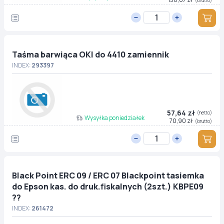
Taśma barwiąca OKI do 4410 zamiennik
INDEX:
293397
57,64 zł
(netto)
Wysyłka poniedziałek
70,90 zł
(brutto)
Black Point ERC 09 / ERC 07 Blackpoint tasiemka
do Epson kas. do druk.fiskalnych (2szt.) KBPE09
??
INDEX:
261472