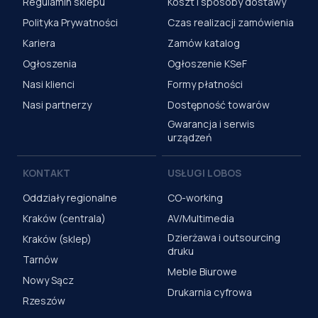
Regulamin sklepu
Koszt i sposoby dostawy
Polityka Prywatności
Czas realizacji zamówienia
Kariera
Zamów katalog
Ogłoszenia
Ogłoszenie KSeF
Nasi klienci
Formy płatności
Nasi partnerzy
Dostępność towarów
Gwarancja i serwis
urządzeń
KONTAKT
USŁUGI LOBOS
Oddziały regionalne
CO-working
Kraków (centrala)
AV/Multimedia
Dzierżawa i outsourcing
Kraków (sklep)
druku
Tarnów
Meble Biurowe
Nowy Sącz
Drukarnia cyfrowa
Rzeszów