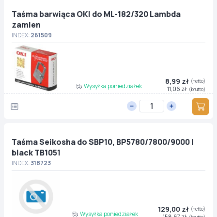
Taśma barwiąca OKI do ML-182/320 Lambda
zamien
INDEX:
261509
8,99 zł
(netto)
Wysyłka poniedziałek
11,06 zł
(brutto)
Taśma Seikosha do SBP10, BP5780/7800/9000 |
black TB1051
INDEX:
318723
129,00 zł
(netto)
Wysyłka poniedziałek
158,67 zł
(brutto)