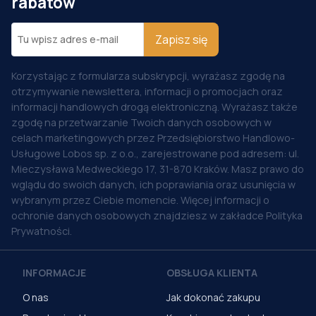
rabatów
Zapisz się
Korzystając z formularza subskrypcji, wyrażasz zgodę na
otrzymywanie newslettera, informacji o promocjach oraz
informacji handlowych drogą elektroniczną. Wyrażasz także
zgodę na przetwarzanie Twoich danych osobowych w
celach marketingowych przez Przedsiębiorstwo Handlowo-
Usługowe Lobos sp. z o.o., zarejestrowane pod adresem: ul.
Mieczysława Medweckiego 17, 31-870 Kraków. Masz prawo do
wglądu do swoich danych, ich poprawiania oraz usunięcia w
wybranym przez Ciebie momencie. Więcej informacji o
ochronie danych osobowych znajdziesz w zakładce Polityka
Prywatności.
INFORMACJE
OBSŁUGA KLIENTA
O nas
Jak dokonać zakupu