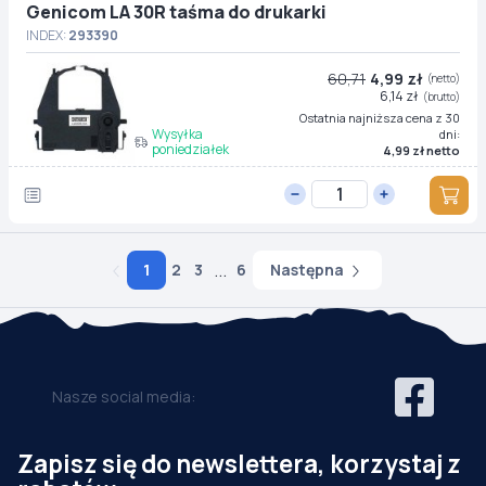
Genicom LA 30R taśma do drukarki
INDEX:
293390
60,71
4,99 zł
(netto)
6,14 zł
(brutto)
Ostatnia najniższa cena z 30
Wysyłka
dni:
poniedziałek
4,99 zł netto
...
Następna
1
2
3
6
Nasze social media:
Zapisz się do newslettera, korzystaj z