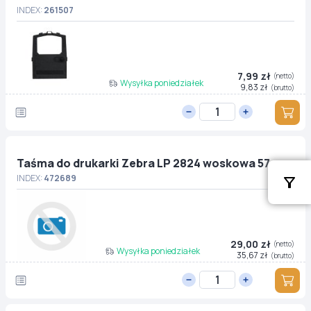
INDEX:
261507
7,99 zł
(netto)
Wysyłka poniedziałek
9,83 zł
(brutto)
Taśma do drukarki Zebra LP 2824 woskowa 57mm
INDEX:
472689
29,00 zł
(netto)
Wysyłka poniedziałek
35,67 zł
(brutto)