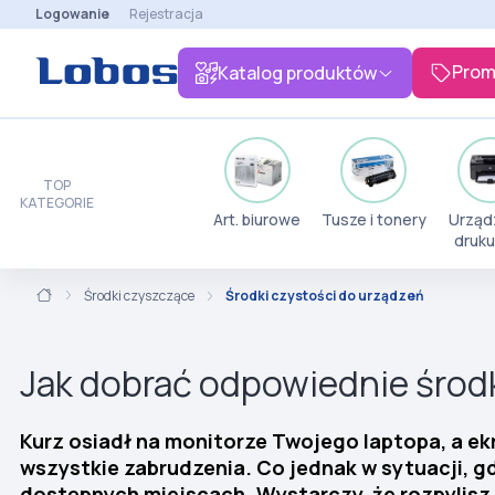
Logowanie
Rejestracja
Prom
Katalog produktów
TOP
KATEGORIE
Art. biurowe
Tusze i tonery
Urząd
druku
Środki czyszczące
Środki czystości do urządzeń
Jak dobrać odpowiednie środ
Kurz osiadł na monitorze Twojego laptopa, a ek
wszystkie zabrudzenia. Co jednak w sytuacji, 
dostępnych miejscach. Wystarczy, że rozpylisz