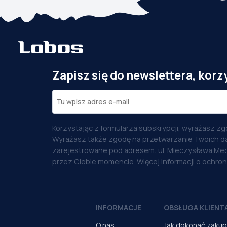
Zapisz się do newslettera, korz
Korzystając z formularza subskrypcji, wyrażasz zg
Wyrażasz także zgodę na przetwarzanie Twoich d
zarejestrowane pod adresem: ul. Mieczysława Med
przez Ciebie momencie. Więcej informacji o ochro
INFORMACJE
OBSŁUGA KLIENT
O nas
Jak dokonać zaku