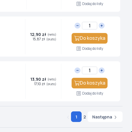
Dodaj do listy
12,90 zł
(netto)
Do koszyka
15,87 zł
(brutto)
Dodaj do listy
13,90 zł
(netto)
Do koszyka
17,10 zł
(brutto)
Dodaj do listy
Następna
1
2