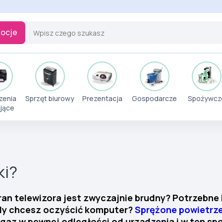
ocje
zenia
Sprzęt biurowy
Prezentacja
Gospodarcze
Spożywcz
jące
ki?
ran telewizora jest zwyczajnie brudny? Potrzebne
gdy chcesz oczyścić komputer?
Sprężone powietrz
 gaz w pewnej odległości od urządzenia i w ten 