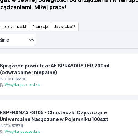
ządzeniami. Miłej pracy!
mocje z gazetki
Promocje
Jak szukać?
Sprężone powietrze AF SPRAYDUSTER 200ml
(odwracalne; niepalne)
INDEX:
1035910
Wysyłka jeszcze dziś
ESPERANZA ES105 - Chusteczki Czyszczące
Uniwersalne Nasączane w Pojemniku 100szt
INDEX:
575711
Wysyłka jeszcze dziś