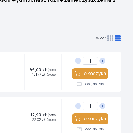
Widok:
99,00 zł
(netto)
Do koszyka
121,77 zł
(brutto)
Dodaj do listy
17,90 zł
(netto)
Do koszyka
22,02 zł
(brutto)
Dodaj do listy