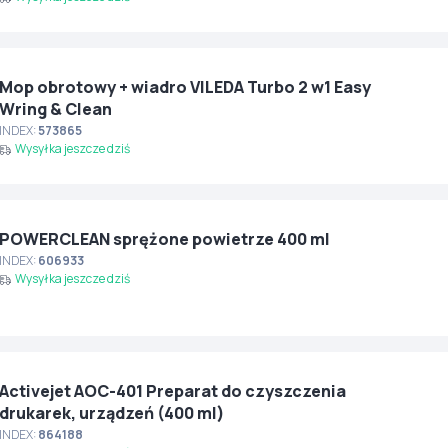
Mop obrotowy + wiadro VILEDA Turbo 2 w1 Easy
Wring & Clean
INDEX:
573865
Wysyłka jeszcze dziś
POWERCLEAN sprężone powietrze 400 ml
INDEX:
606933
Wysyłka jeszcze dziś
Activejet AOC-401 Preparat do czyszczenia
drukarek, urządzeń (400 ml)
INDEX:
864188