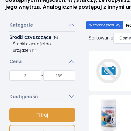
jego wnętrza. Analogicznie postępuj z innymi ur
Kategorie
Wszystkie produkty
Pro
Środki czyszczące
Sortowanie
(14)
Środki czystości do
urządzeń
(14)
Cena
-
Dostępność
Filtruj