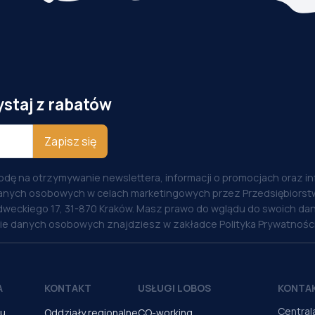
ystaj z rabatów
Zapisz się
odę na otrzymywanie newslettera, informacji o promocjach oraz i
anych osobowych w celach marketingowych przez Przedsiębiorstw
weckiego 17, 31-870 Kraków. Masz prawo do wglądu do swoich dan
nie danych osobowych znajdziesz w zakładce Polityka Prywatności
A
KONTAKT
USŁUGI LOBOS
KONTA
Central
pu
Oddziały regionalne
CO-working