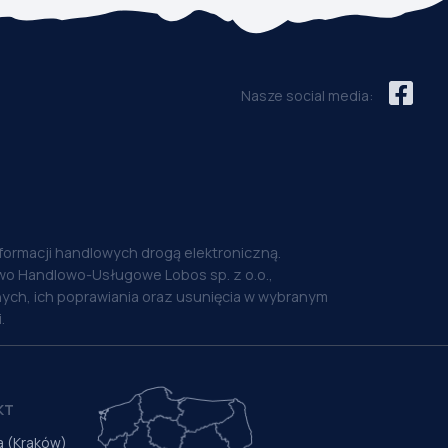
Nasze social media:
nformacji handlowych drogą elektroniczną.
o Handlowo-Usługowe Lobos sp. z o.o.,
ych, ich poprawiania oraz usunięcia w wybranym
.
KT
a (Kraków)