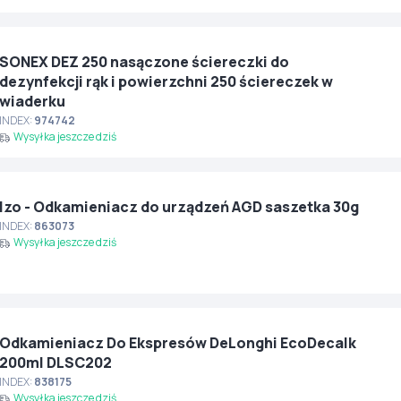
SONEX DEZ 250 nasączone ściereczki do
dezynfekcji rąk i powierzchni 250 ściereczek w
wiaderku
INDEX:
974742
Wysyłka jeszcze dziś
Izo - Odkamieniacz do urządzeń AGD saszetka 30g
INDEX:
863073
Wysyłka jeszcze dziś
Odkamieniacz Do Ekspresów DeLonghi EcoDecalk
200ml DLSC202
INDEX:
838175
Wysyłka jeszcze dziś