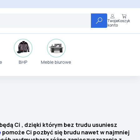
Twoje
Koszyk
konto
e
BHP
Meble biurowe
 będą Ci
, dzięki którym bez trudu usuniesz
e
pomoże Ci pozbyć się brudu nawet w najmniej
sposób wydmuchasz różne zanieczyszczenia z