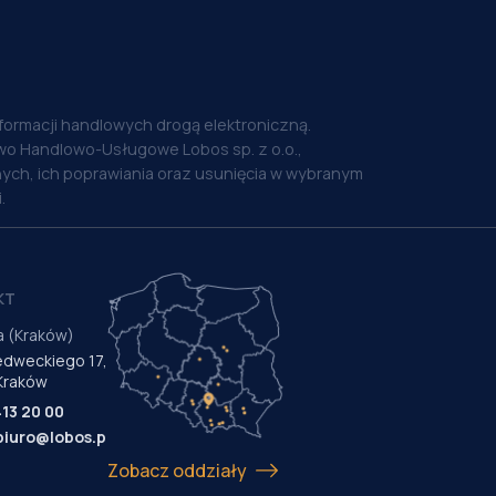
nformacji handlowych drogą elektroniczną.
o Handlowo-Usługowe Lobos sp. z o.o.,
ych, ich poprawiania oraz usunięcia w wybranym
.
KT
a (Kraków)
Medweckiego 17,
Kraków
413 20 00
biuro@lobos.pl
Zobacz oddziały