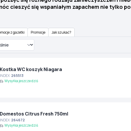
 móc cieszyć się wspaniałym zapachem nie tylko p
mocje z gazetki
Promocje
Jak szukać?
Kostka WC koszyk Niagara
INDEX:
265513
Wysyłka jeszcze dziś
Domestos Citrus Fresh 750ml
INDEX:
264672
Wysyłka jeszcze dziś