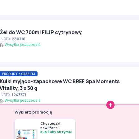
Żel do WC 700ml FILIP cytrynowy
INDEX:
280716
Wysyłka jeszcze dziś
PRODUKT Z GAZETKI
Kulki myjąco-zapachowe WC BREF Spa Moments
Vitality, 3 x 50 g
INDEX:
1243371
Wysyłka jeszcze dziś
Wybierz promocję
Chusteczki
nawilżane
GOWIPES,
Kup 8 aby otrzymać
uniwersalne (40