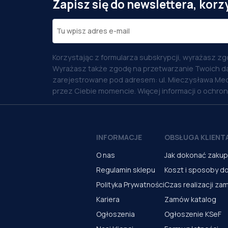
Zapisz się do newslettera, korz
Korzystając z formularza subskrypcji, wyrażasz zg
Wyrażasz także zgodę na przetwarzanie Twoich d
zarejestrowane pod adresem: ul. Mieczysława Med
przez Ciebie momencie. Więcej informacji o ochro
INFORMACJE
OBSŁUGA KLIENT
O nas
Jak dokonać zaku
Regulamin sklepu
Koszt i sposoby d
Polityka Prywatności
Czas realizacji za
Kariera
Zamów katalog
Ogłoszenia
Ogłoszenie KSeF