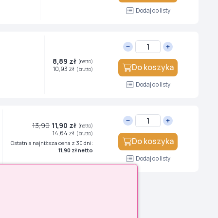
Dodaj do listy
8,89 zł
(netto)
Do koszyka
10,93 zł
(brutto)
Dodaj do listy
13,90
11,90 zł
(netto)
14,64 zł
(brutto)
Do koszyka
Ostatnia najniższa cena z 30 dni:
11,90 zł netto
Dodaj do listy