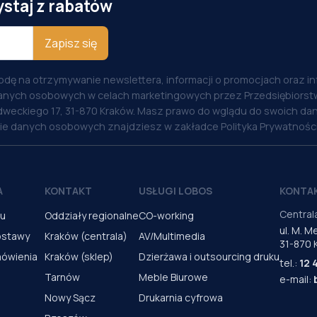
ystaj z rabatów
Zapisz się
odę na otrzymywanie newslettera, informacji o promocjach oraz i
anych osobowych w celach marketingowych przez Przedsiębiorstw
weckiego 17, 31-870 Kraków. Masz prawo do wglądu do swoich dan
nie danych osobowych znajdziesz w zakładce Polityka Prywatności
A
KONTAKT
USŁUGI LOBOS
KONTA
Central
pu
Oddziały regionalne
CO-working
ul. M. 
ostawy
Kraków (centrala)
AV/Multimedia
31-870 
mówienia
Kraków (sklep)
Dzierżawa i outsourcing druku
tel.:
12 
Tarnów
Meble Biurowe
e-mail:
Nowy Sącz
Drukarnia cyfrowa