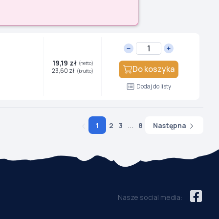
19,19 zł
(netto)
Do koszyka
23,60 zł
(brutto)
Dodaj do listy
...
Następna
1
2
3
8
Nasze social media: