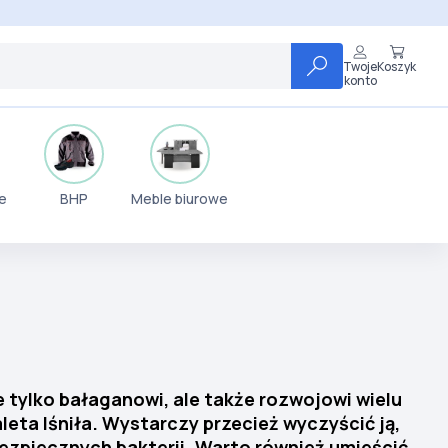
Twoje
Koszyk
konto
e
BHP
Meble biurowe
e tylko bałaganowi, ale także rozwojowi wielu
eta lśniła. Wystarczy przecież wyczyścić ją,
bezpiecznych bakterii. Warto również umieścić