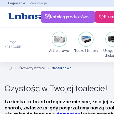
Logowanie
Rejestracja
Prom
Katalog produktów
TOP
KATEGORIE
Art. biurowe
Tusze i tonery
Urząd
druku
Środki czyszczące
Środki do wc -
Czystość w Twojej toalecie!
Łazienka to tak strategiczne miejsce, że o jej 
chorób, zwłaszcza, gdy posprzątamy naszą toalet
używając do tego celu
domestos
i w ten sposób