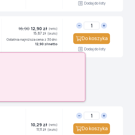
Dodaj do listy
16,90
12,90 zł
(netto)
15,87 zł
(brutto)
Do koszyka
Ostatnia najniższa cena z 30 dni:
12,90 zł netto
Dodaj do listy
10,29 zł
(netto)
Do koszyka
11,11 zł
(brutto)