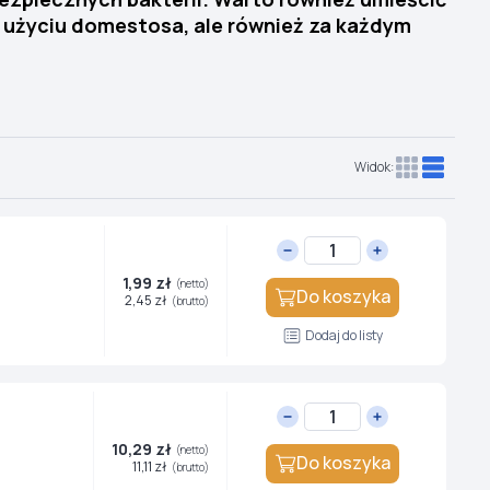
o użyciu domestosa, ale również za każdym
Widok:
1,99 zł
(netto)
Do koszyka
2,45 zł
(brutto)
Dodaj do listy
10,29 zł
(netto)
Do koszyka
11,11 zł
(brutto)