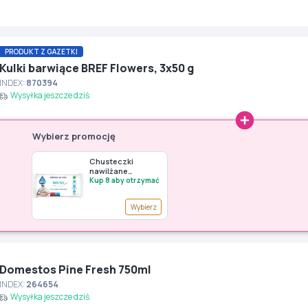
PRODUKT Z GAZETKI
Kulki barwiące BREF Flowers, 3x50 g
INDEX:
870394
Wysyłka jeszcze dziś
Wybierz promocję
Chusteczki
nawilżane
GOWIPES,
Kup 8 aby otrzymać
uniwersalne (40
szt.) - premia G150
Wybierz
Domestos Pine Fresh 750ml
INDEX:
264654
Wysyłka jeszcze dziś