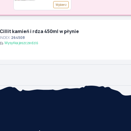
szt.) - premia G150
Wybierz
Cillit kamień i rdza 450ml w płynie
INDEX:
264508
Wysyłka jeszcze dziś