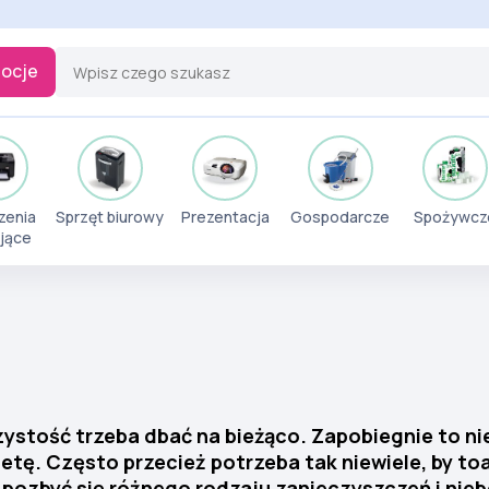
ocje
zenia
Sprzęt biurowy
Prezentacja
Gospodarcze
Spożywcz
jące
czystość trzeba dbać na bieżąco. Zapobiegnie to ni
ę. Często przecież potrzeba tak niewiele, by toal
 pozbyć się różnego rodzaju zanieczyszczeń i nie