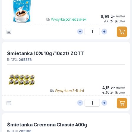
8,99 zł
(netto)
Wysyłka poniedziałek
9,71 zł
(brutto)
Śmietanka 10% 10g /10szt/ ZOTT
INDEX:
265336
4,15 zł
(netto)
Wysyłka w 3-5 dni
4,36 zł
(brutto)
Śmietanka Cremona Classic 400g
INDEX:
285188