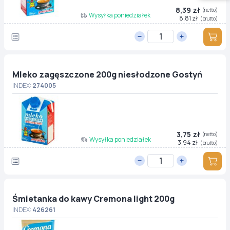
8,39 zł
(netto)
Wysyłka poniedziałek
8,81 zł
(brutto)
Mleko zagęszczone 200g niesłodzone Gostyń
INDEX:
274005
3,75 zł
(netto)
Wysyłka poniedziałek
3,94 zł
(brutto)
Śmietanka do kawy Cremona light 200g
INDEX:
426261