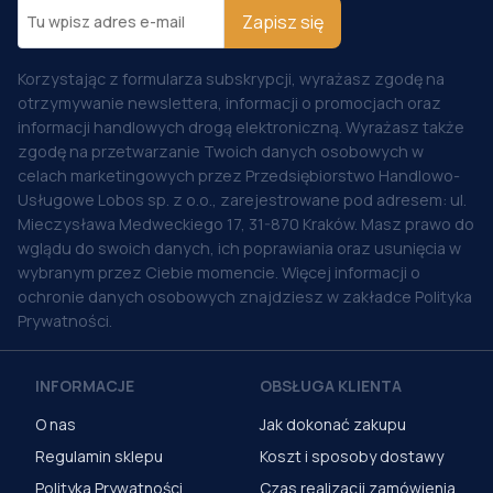
Zapisz się
Korzystając z formularza subskrypcji, wyrażasz zgodę na
otrzymywanie newslettera, informacji o promocjach oraz
informacji handlowych drogą elektroniczną. Wyrażasz także
zgodę na przetwarzanie Twoich danych osobowych w
celach marketingowych przez Przedsiębiorstwo Handlowo-
Usługowe Lobos sp. z o.o., zarejestrowane pod adresem: ul.
Mieczysława Medweckiego 17, 31-870 Kraków. Masz prawo do
wglądu do swoich danych, ich poprawiania oraz usunięcia w
wybranym przez Ciebie momencie. Więcej informacji o
ochronie danych osobowych znajdziesz w zakładce Polityka
Prywatności.
INFORMACJE
OBSŁUGA KLIENTA
O nas
Jak dokonać zakupu
Regulamin sklepu
Koszt i sposoby dostawy
Polityka Prywatności
Czas realizacji zamówienia