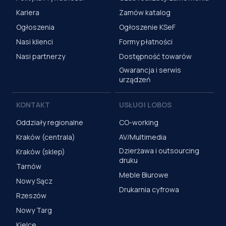
Kariera
Zamów katalog
Ogłoszenia
Ogłoszenie KSeF
Nasi klienci
Formy płatności
Nasi partnerzy
Dostępność towarów
Gwarancja i serwis
urządzeń
KONTAKT
USŁUGI LOBOS
Oddziały regionalne
CO-working
Kraków (centrala)
AV/Multimedia
Dzierżawa i outsourcing
Kraków (sklep)
druku
Tarnów
Meble Biurowe
Nowy Sącz
Drukarnia cyfrowa
Rzeszów
Nowy Targ
Kielce