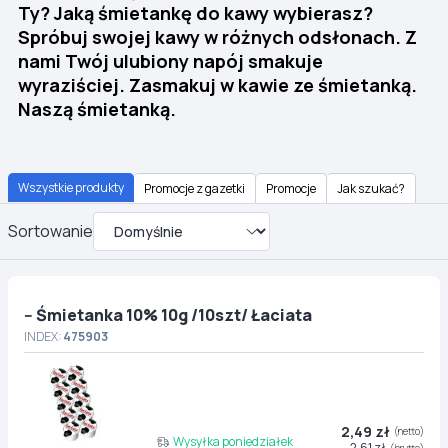
Ty? Jaką śmietankę do kawy wybierasz?
Spróbuj swojej kawy w różnych odsłonach. Z
nami Twój ulubiony napój smakuje
wyraziściej. Zasmakuj w kawie ze śmietanką.
Naszą śmietanką.
Wszystkie produkty
Promocje z gazetki
Promocje
Jak szukać?
Sortowanie
-- Śmietanka 10% 10g /10szt/ Łaciata
INDEX:
475903
2,49 zł
(netto)
Wysyłka poniedziałek
2,61 zł
(brutto)