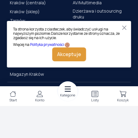
Kraków (centrala)
AV/Multimedia
Dzierżawa i outsourcing
Kraków (sklep)
druku
Tarnów
Meble Biurowe
Ta strona korzysta z ciasteczek, aby świadczyć usługi na
Nowy Sącz
najwyższym poziomie.Dalsze korzystanie ze strony oznacza, że
Drukarnia cyfrowa
zgadasz się na ich użycie.
Rzeszów
Więcej na
Polityka prywatności
Nowy Targ
Akceptuje
Kielce
Katowice
Magazyn Kraków
KONTAKT
Kategorie
Centrala (Kraków)
Start
Konto
Listy
Koszyk
ul. M. Medweckiego 17, 31-
870 Kraków
tel.:
12 413 20 00
e-mail:
biuro@lobos.pl