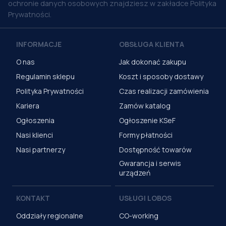
ochronie danych osobowych znajdziesz w zakładce Polityka
Prywatności.
INFORMACJE
OBSŁUGA KLIENTA
O nas
Jak dokonać zakupu
Regulamin sklepu
Koszt i sposoby dostawy
Polityka Prywatności
Czas realizacji zamówienia
Kariera
Zamów katalog
Ogłoszenia
Ogłoszenie KSeF
Nasi klienci
Formy płatności
Nasi partnerzy
Dostępność towarów
Gwarancja i serwis
urządzeń
KONTAKT
USŁUGI LOBOS
Oddziały regionalne
CO-working