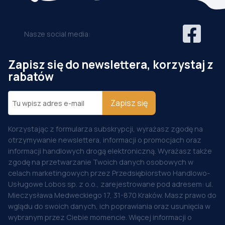
Nasze social media:
Zapisz się do newslettera, korzystaj z
rabatów
Zapisz się
Korzystając z formularza subskrypcji, wyrażasz zgodę na
otrzymywanie newslettera, informacji o promocjach oraz
informacji handlowych drogą elektroniczną. Wyrażasz także
zgodę na przetwarzanie Twoich danych osobowych w
celach marketingowych przez Przedsiębiorstwo Handlowo-
Usługowe Lobos sp. z o.o., zarejestrowane pod adresem: ul.
Mieczysława Medweckiego 17, 31-870 Kraków. Masz prawo do
wglądu do swoich danych, ich poprawiania oraz usunięcia w
wybranym przez Ciebie momencie. Więcej informacji o