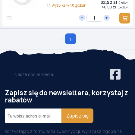
32,52 zł
(netto)
Wysyłka w 48 godzin
40,00 zł
(brutto)
1
Nasze social media:
Zapisz się do newslettera, korzystaj z
rabatów
Zapisz się
Korzystając z formularza subskrypcji, wyrażasz zgodę na