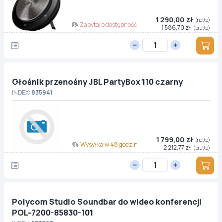
1 290,00 zł
(netto)
Zapytaj o dostępność
1 586,70 zł
(brutto)
Głośnik przenośny JBL PartyBox 110 czarny
INDEX:
835941
1 799,00 zł
(netto)
Wysyłka w 48 godzin
2 212,77 zł
(brutto)
Polycom Studio Soundbar do wideo konferencji
POL-7200-85830-101