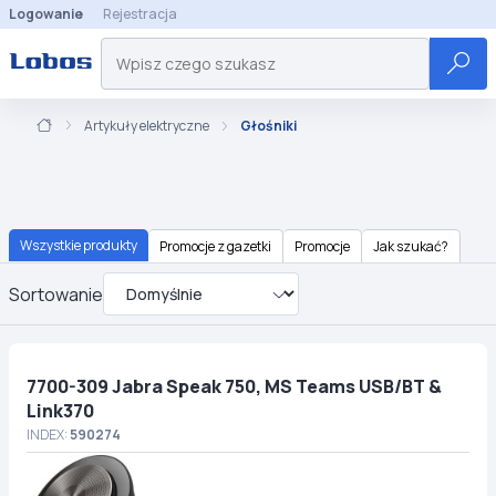
Logowanie
Rejestracja
Artykuły elektryczne
Głośniki
Wszystkie produkty
Promocje z gazetki
Promocje
Jak szukać?
Sortowanie
7700-309 Jabra Speak 750, MS Teams USB/BT &
Link370
INDEX:
590274