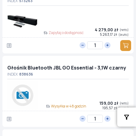
INDEX:
573263
4 279,00 zł
(netto)
Zapytaj o dostępność
5 263,17 zł
(brutto)
Głośnik Bluetooth JBL GO Essential - 3,1W czarny
INDEX:
838636
159,00 zł
(netto)
Wysyłka w 48 godzin
195,57 zł
(brutto)