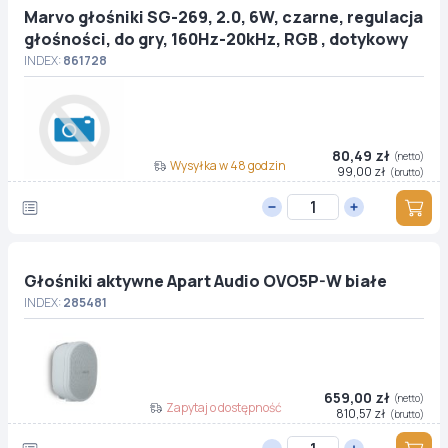
Marvo głośniki SG-269, 2.0, 6W, czarne, regulacja
głośności, do gry, 160Hz-20kHz, RGB , dotykowy
INDEX:
861728
80,49 zł
(netto)
Wysyłka w 48 godzin
99,00 zł
(brutto)
Głośniki aktywne Apart Audio OVO5P-W białe
INDEX:
285481
659,00 zł
(netto)
Zapytaj o dostępność
810,57 zł
(brutto)