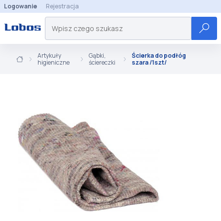
Logowanie
Rejestracja
Artykuły
Gąbki,
Ścierka do podłóg
higieniczne
ściereczki
szara /1szt/