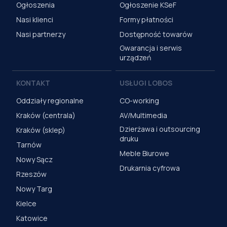
Ogłoszenia
Ogłoszenie KSeF
Nasi klienci
Formy płatności
Nasi partnerzy
Dostępność towarów
Gwarancja i serwis
urządzeń
KONTAKT
USŁUGI LOBOS
Oddziały regionalne
CO-working
Kraków (centrala)
AV/Multimedia
Dzierżawa i outsourcing
Kraków (sklep)
druku
Tarnów
Meble Biurowe
Nowy Sącz
Drukarnia cyfrowa
Rzeszów
Nowy Targ
Kielce
Katowice