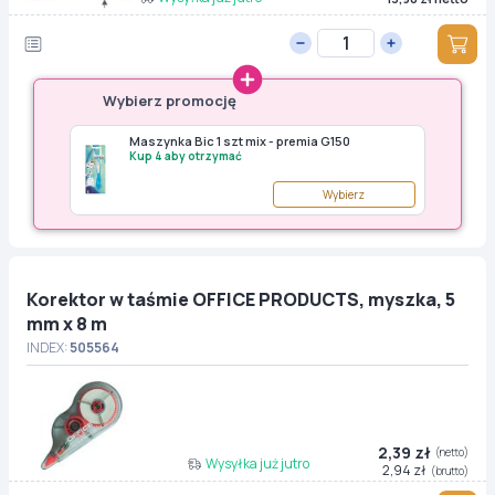
Wybierz promocję
Maszynka Bic 1 szt mix - premia G150
Kup 4 aby otrzymać
Wybierz
Korektor w taśmie OFFICE PRODUCTS, myszka, 5
mm x 8 m
INDEX:
505564
2,39 zł
(netto)
Wysyłka już jutro
2,94 zł
(brutto)