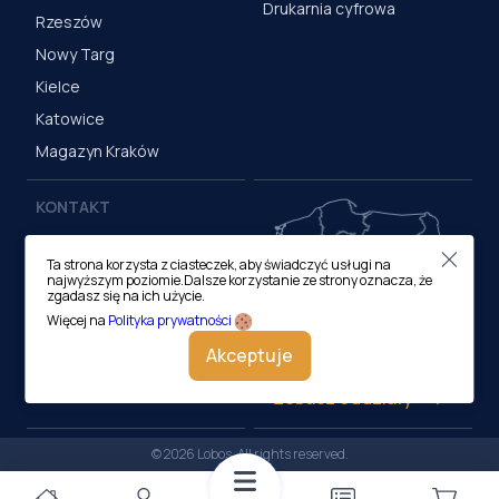
Drukarnia cyfrowa
Rzeszów
Nowy Targ
Kielce
Katowice
Magazyn Kraków
KONTAKT
Centrala (Kraków)
Ta strona korzysta z ciasteczek, aby świadczyć usługi na
ul. M. Medweckiego 17, 31-
najwyższym poziomie.Dalsze korzystanie ze strony oznacza, że
870 Kraków
zgadasz się na ich użycie.
tel.:
12 413 20 00
Więcej na
Polityka prywatności
e-mail:
biuro@lobos.pl
Akceptuje
Zobacz oddziały
© 2026 Lobos. All rights reserved.