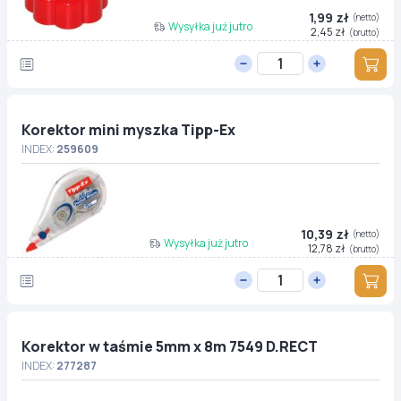
1,99 zł
(netto)
Wysyłka już jutro
2,45 zł
(brutto)
Korektor mini myszka Tipp-Ex
INDEX:
259609
10,39 zł
(netto)
Wysyłka już jutro
12,78 zł
(brutto)
Korektor w taśmie 5mm x 8m 7549 D.RECT
INDEX:
277287