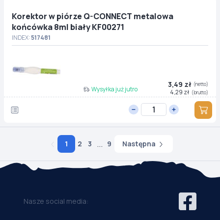
Korektor w piórze Q-CONNECT metalowa
końcówka 8ml biały KF00271
INDEX:
517481
3,49 zł
(netto)
Wysyłka już jutro
4,29 zł
(brutto)
...
Następna
1
2
3
9
Nasze social media: