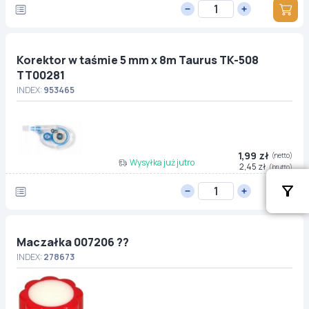
Korektor w taśmie 5 mm x 8m Taurus TK-508
TT00281
INDEX:
953465
1,99 zł
(netto)
Wysyłka już jutro
2,45 zł
(brutto)
Maczałka 007206 ??
INDEX:
278673