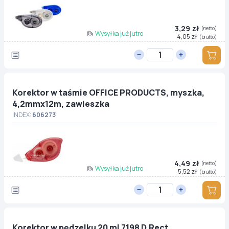
3,29 zł
(netto)
Wysyłka już jutro
4,05 zł
(brutto)
Korektor w taśmie OFFICE PRODUCTS, myszka,
4,2mmx12m, zawieszka
INDEX:
606273
4,49 zł
(netto)
Wysyłka już jutro
5,52 zł
(brutto)
Korektor w pędzelku 20 ml 7198 D.Rect