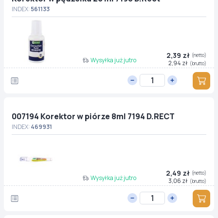
INDEX:
561133
2,39 zł
(netto)
Wysyłka już jutro
2,94 zł
(brutto)
007194 Korektor w piórze 8ml 7194 D.RECT
INDEX:
469931
2,49 zł
(netto)
Wysyłka już jutro
3,06 zł
(brutto)