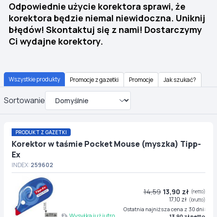
Odpowiednie użycie korektora sprawi, że
korektora będzie niemal niewidoczna. Uniknij
błędów! Skontaktuj się z nami! Dostarczymy
Ci wydajne korektory.
Wszystkie produkty
Promocje z gazetki
Promocje
Jak szukać?
Sortowanie
PRODUKT Z GAZETKI
Korektor w taśmie Pocket Mouse (myszka) Tipp-
Ex
INDEX:
259602
14,59
13,90 zł
(netto)
17,10 zł
(brutto)
Ostatnia najniższa cena z 30 dni:
Wysyłka już jutro
13,90 zł netto