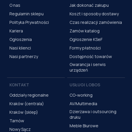
O nas
Jak dokonać zakupu
Regulamin sklepu
Koszt i sposoby dostawy
Polityka Prywatności
Czas realizacji zamówienia
Kariera
Zamów katalog
Ogłoszenia
Ogłoszenie KSeF
Nasi klienci
Formy płatności
Nasi partnerzy
Dostępność towarów
Gwarancja i serwis
urządzeń
KONTAKT
USŁUGI LOBOS
Oddziały regionalne
CO-working
Kraków (centrala)
AV/Multimedia
Dzierżawa i outsourcing
Kraków (sklep)
druku
Tarnów
Meble Biurowe
Nowy Sącz