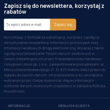
Zapisz się do newslettera, korzystaj z
rabatów
Zapisz się
Korzystając z formularza subskrypcji, wyrażasz zgodę na
otrzymywanie newslettera, informacji o promocjach oraz
informacji handlowych drogą elektroniczną. Wyrażasz także
zgodę na przetwarzanie Twoich danych osobowych w
celach marketingowych przez Przedsiębiorstwo Handlowo-
Usługowe Lobos sp. z o.o., zarejestrowane pod adresem: ul.
Mieczysława Medweckiego 17, 31-870 Kraków. Masz prawo do
wglądu do swoich danych, ich poprawiania oraz usunięcia w
wybranym przez Ciebie momencie. Więcej informacji o
ochronie danych osobowych znajdziesz w zakładce Polityka
Prywatności.
INFORMACJE
OBSŁUGA KLIENTA