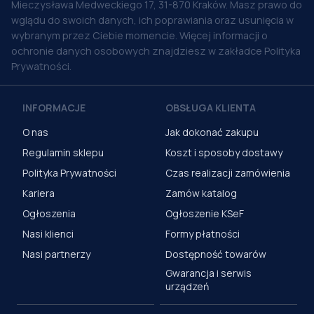
Mieczysława Medweckiego 17, 31-870 Kraków. Masz prawo do
wglądu do swoich danych, ich poprawiania oraz usunięcia w
wybranym przez Ciebie momencie. Więcej informacji o
ochronie danych osobowych znajdziesz w zakładce Polityka
Prywatności.
INFORMACJE
OBSŁUGA KLIENTA
O nas
Jak dokonać zakupu
Regulamin sklepu
Koszt i sposoby dostawy
Polityka Prywatności
Czas realizacji zamówienia
Kariera
Zamów katalog
Ogłoszenia
Ogłoszenie KSeF
Nasi klienci
Formy płatności
Nasi partnerzy
Dostępność towarów
Gwarancja i serwis
urządzeń