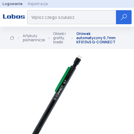
Logowanie
Rejestracja
Ołówki i
Ołówek
Artykuły
grafity,
automatyczny 0,7mm
piśmiennicze
kredki
KF01345 Q-CONNECT