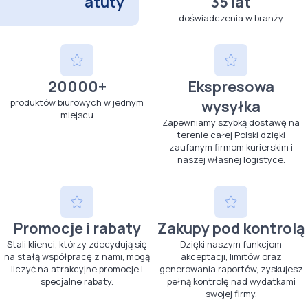
atuty
35 lat
doświadczenia w branży
20000+
Ekspresowa
produktów biurowych w jednym
wysyłka
miejscu
Zapewniamy szybką dostawę na
terenie całej Polski dzięki
zaufanym firmom kurierskim i
naszej własnej logistyce.
Promocje i rabaty
Zakupy pod kontrolą
Stali klienci, którzy zdecydują się
Dzięki naszym funkcjom
na stałą współpracę z nami, mogą
akceptacji, limitów oraz
liczyć na atrakcyjne promocje i
generowania raportów, zyskujesz
specjalne rabaty.
pełną kontrolę nad wydatkami
swojej firmy.