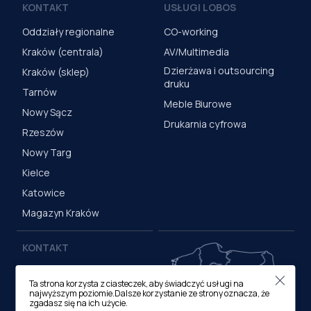
KONTAKT
USŁUGI LOBOS
Oddziały regionalne
CO-working
Kraków (centrala)
AV/Multimedia
Dzierżawa i outsourcing
Kraków (sklep)
druku
Tarnów
Meble Biurowe
Nowy Sącz
Drukarnia cyfrowa
Rzeszów
Nowy Targ
Kielce
Katowice
Magazyn Kraków
KONTAKT
Centrala (Kraków)
Ta strona korzysta z ciasteczek, aby świadczyć usługi na
ul. M. Medweckiego 17, 31-
najwyższym poziomie.Dalsze korzystanie ze strony oznacza, że
870 Kraków
zgadasz się na ich użycie.