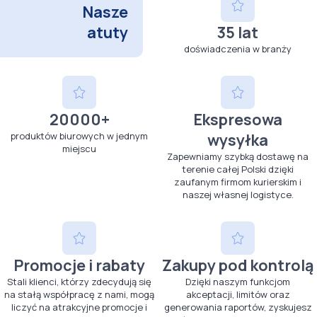
Nasze
atuty
35 lat
doświadczenia w branży
20000+
Ekspresowa
produktów biurowych w jednym
wysyłka
miejscu
Zapewniamy szybką dostawę na
terenie całej Polski dzięki
zaufanym firmom kurierskim i
naszej własnej logistyce.
Promocje i rabaty
Zakupy pod kontrolą
Stali klienci, którzy zdecydują się
Dzięki naszym funkcjom
na stałą współpracę z nami, mogą
akceptacji, limitów oraz
liczyć na atrakcyjne promocje i
generowania raportów, zyskujesz