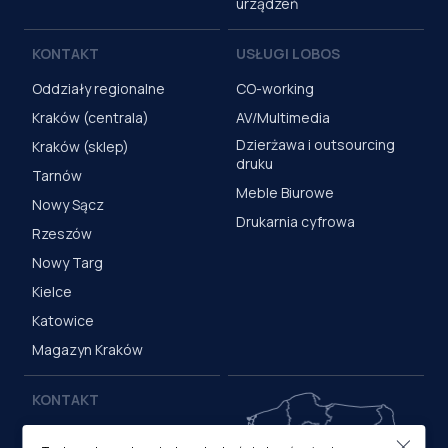
urządzeń
KONTAKT
USŁUGI LOBOS
Oddziały regionalne
CO-working
Kraków (centrala)
AV/Multimedia
Dzierżawa i outsourcing
Kraków (sklep)
druku
Tarnów
Meble Biurowe
Nowy Sącz
Drukarnia cyfrowa
Rzeszów
Nowy Targ
Kielce
Katowice
Magazyn Kraków
KONTAKT
Centrala (Kraków)