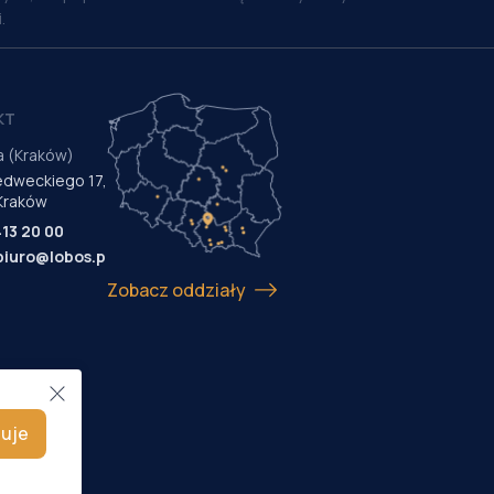
.
KT
a (Kraków)
Medweckiego 17,
Kraków
413 20 00
biuro@lobos.pl
Zobacz oddziały
uje