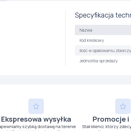
Specyfikacja tech
Nazwa
Kod kreskowy
Ilość w opakowaniu zbiorcz
Jednostka sprzedaży
Ekspresowa wysyłka
Promocje i
apewniamy szybką dostawę na terenie
Stali klienci, którzy zdec