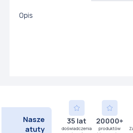
Opis
Nasze
35 lat
20000+
atuty
doświadczenia
produktów
Z