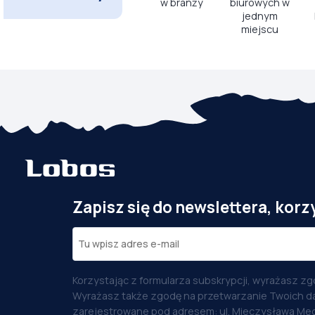
w branży
biurowych w
jednym
miejscu
Zapisz się do newslettera, korz
Korzystając z formularza subskrypcji, wyrażasz zg
Wyrażasz także zgodę na przetwarzanie Twoich d
zarejestrowane pod adresem: ul. Mieczysława Med