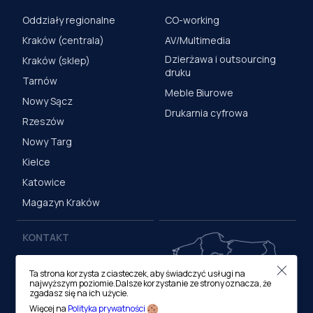
Oddziały regionalne
CO-working
Kraków (centrala)
AV/Multimedia
Dzierżawa i outsourcing
Kraków (sklep)
druku
Tarnów
Meble Biurowe
Nowy Sącz
Drukarnia cyfrowa
Rzeszów
Nowy Targ
Kielce
Katowice
Magazyn Kraków
KONTAKT
Centrala (Kraków)
Ta strona korzysta z ciasteczek, aby świadczyć usługi na
ul. M. Medweckiego 17, 31-
najwyższym poziomie.Dalsze korzystanie ze strony oznacza, że
870 Kraków
zgadasz się na ich użycie.
tel.:
12 413 20 00
Więcej na
Polityka prywatności