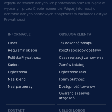
wglądu do swoich danych, ich poprawiania oraz usunięcia w
wybranym przez Ciebie momencie. Więcej informacji o
ochronie danych osobowych znajdziesz w zakładce Polityka
Prywatności.
INFORMACJE
OBSŁUGA KLIENTA
O nas
Jak dokonać zakupu
Regulamin sklepu
Koszt i sposoby dostawy
Polityka Prywatności
Czas realizacji zamówienia
Kariera
Zamów katalog
Ogłoszenia
Ogłoszenie KSeF
Nasi klienci
Formy płatności
Nasi partnerzy
Dostępność towarów
Gwarancja i serwis
urządzeń
KONTAKT
USŁUGI LOBOS