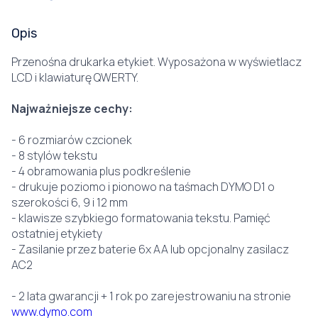
Opis
Przenośna drukarka etykiet. Wyposażona w wyświetlacz
LCD i klawiaturę QWERTY.
Najważniejsze cechy:
- 6 rozmiarów czcionek
- 8 stylów tekstu
- 4 obramowania plus podkreślenie
- drukuje poziomo i pionowo na taśmach DYMO D1 o
szerokości 6, 9 i 12 mm
- klawisze szybkiego formatowania tekstu. Pamięć
ostatniej etykiety
- Zasilanie przez baterie 6x AA lub opcjonalny zasilacz
AC2
- 2 lata gwarancji + 1 rok po zarejestrowaniu na stronie
www.dymo.com