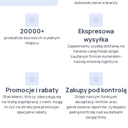
doświadczenia w branży
20000+
Ekspresowa
produktów biurowych w jednym
wysyłka
miejscu
Zapewniamy szybką dostawę na
terenie całej Polski dzięki
zaufanym firmom kurierskim i
naszej własnej logistyce.
Promocje i rabaty
Zakupy pod kontrolą
Stali klienci, którzy zdecydują się
Dzięki naszym funkcjom
na stałą współpracę z nami, mogą
akceptacji, limitów oraz
liczyć na atrakcyjne promocje i
generowania raportów, zyskujesz
specjalne rabaty.
pełną kontrolę nad wydatkami
swojej firmy.