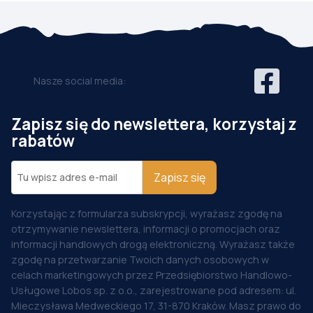
Nasze social media:
Zapisz się do newslettera, korzystaj z
rabatów
Zapisz się
Korzystając z formularza subskrypcji, wyrażasz zgodę na
otrzymywanie newslettera, informacji o promocjach oraz
informacji handlowych drogą elektroniczną. Wyrażasz także
zgodę na przetwarzanie Twoich danych osobowych w
celach marketingowych przez Przedsiębiorstwo Handlowo-
Usługowe Lobos sp. z o.o., zarejestrowane pod adresem: ul.
Mieczysława Medweckiego 17, 31-870 Kraków. Masz prawo do