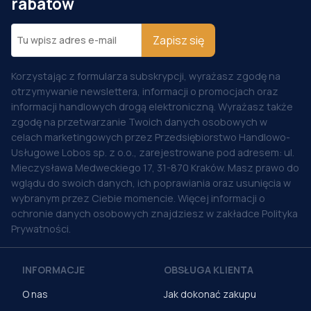
rabatów
Zapisz się
Korzystając z formularza subskrypcji, wyrażasz zgodę na
otrzymywanie newslettera, informacji o promocjach oraz
informacji handlowych drogą elektroniczną. Wyrażasz także
zgodę na przetwarzanie Twoich danych osobowych w
celach marketingowych przez Przedsiębiorstwo Handlowo-
Usługowe Lobos sp. z o.o., zarejestrowane pod adresem: ul.
Mieczysława Medweckiego 17, 31-870 Kraków. Masz prawo do
wglądu do swoich danych, ich poprawiania oraz usunięcia w
wybranym przez Ciebie momencie. Więcej informacji o
ochronie danych osobowych znajdziesz w zakładce Polityka
Prywatności.
INFORMACJE
OBSŁUGA KLIENTA
O nas
Jak dokonać zakupu