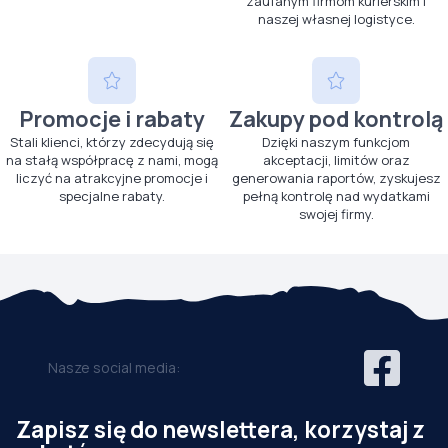
zaufanym firmom kurierskim i
naszej własnej logistyce.
Promocje i rabaty
Zakupy pod kontrolą
Stali klienci, którzy zdecydują się
Dzięki naszym funkcjom
na stałą współpracę z nami, mogą
akceptacji, limitów oraz
liczyć na atrakcyjne promocje i
generowania raportów, zyskujesz
specjalne rabaty.
pełną kontrolę nad wydatkami
swojej firmy.
Nasze social media:
Zapisz się do newslettera, korzystaj z