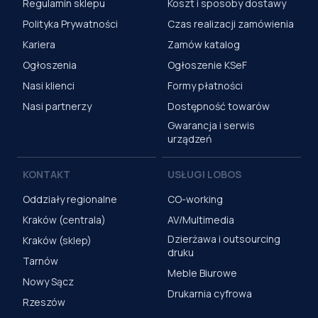
Regulamin sklepu
Koszt i sposoby dostawy
Polityka Prywatności
Czas realizacji zamówienia
Kariera
Zamów katalog
Ogłoszenia
Ogłoszenie KSeF
Nasi klienci
Formy płatności
Nasi partnerzy
Dostępność towarów
Gwarancja i serwis
urządzeń
KONTAKT
USŁUGI LOBOS
Oddziały regionalne
CO-working
Kraków (centrala)
AV/Multimedia
Dzierżawa i outsourcing
Kraków (sklep)
druku
Tarnów
Meble Biurowe
Nowy Sącz
Drukarnia cyfrowa
Rzeszów