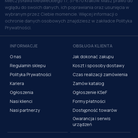
Mieczysława Medweckiego 17, 31-870 Kraków. Masz prawo do
wglądu do swoich danych, ich poprawiania oraz usunięcia w
wybranym przez Ciebie momencie. Więcej informacji o
ochronie danych osobowych znajdziesz w zakładce Polityka
Prywatności.
INFORMACJE
OBSŁUGA KLIENTA
O nas
Jak dokonać zakupu
Regulamin sklepu
Koszt i sposoby dostawy
Polityka Prywatności
Czas realizacji zamówienia
Kariera
Zamów katalog
Ogłoszenia
Ogłoszenie KSeF
Nasi klienci
Formy płatności
Nasi partnerzy
Dostępność towarów
Gwarancja i serwis
urządzeń