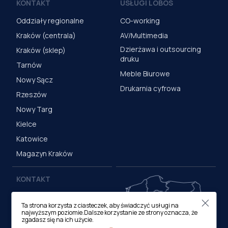
KONTAKT
USŁUGI LOBOS
Oddziały regionalne
CO-working
Kraków (centrala)
AV/Multimedia
Dzierżawa i outsourcing
Kraków (sklep)
druku
Tarnów
Meble Biurowe
Nowy Sącz
Drukarnia cyfrowa
Rzeszów
Nowy Targ
Kielce
Katowice
Magazyn Kraków
KONTAKT
Centrala (Kraków)
Ta strona korzysta z ciasteczek, aby świadczyć usługi na
ul. M. Medweckiego 17, 31-
najwyższym poziomie.Dalsze korzystanie ze strony oznacza, że
870 Kraków
zgadasz się na ich użycie.