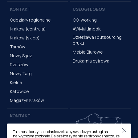
KONTAKT
USŁUGI LOBOS
Oddziały regionalne
CO-working
Kraków (centrala)
AV/Multimedia
Dzierżawa i outsourcing
Kraków (sklep)
druku
Tarnów
Meble Biurowe
Nowy Sącz
Drukarnia cyfrowa
Rzeszów
Nowy Targ
Kielce
Katowice
Magazyn Kraków
KONTAKT
Centrala (Kraków)
Ta strona korzysta z ciasteczek, aby świadczyć usługi na
ul. M. Medweckiego 17, 31-
najwyższym poziomie.Dalsze korzystanie ze strony oznacza, że