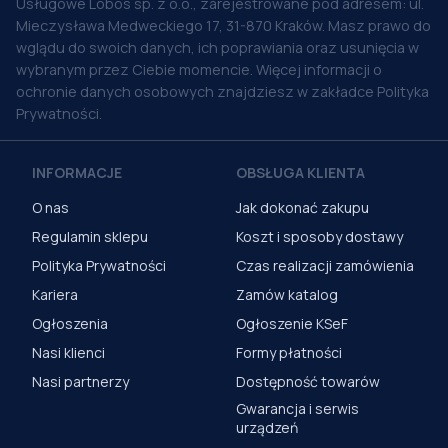
Usługowe Lobos sp. z o.o., zarejestrowane pod adresem: ul.
Mieczysława Medweckiego 17, 31-870 Kraków. Masz prawo do
wglądu do swoich danych, ich poprawiania oraz usunięcia w
wybranym przez Ciebie momencie. Więcej informacji o
ochronie danych osobowych znajdziesz w zakładce Polityka
Prywatności.
INFORMACJE
OBSŁUGA KLIENTA
O nas
Jak dokonać zakupu
Regulamin sklepu
Koszt i sposoby dostawy
Polityka Prywatności
Czas realizacji zamówienia
Kariera
Zamów katalog
Ogłoszenia
Ogłoszenie KSeF
Nasi klienci
Formy płatności
Nasi partnerzy
Dostępność towarów
Gwarancja i serwis
urządzeń