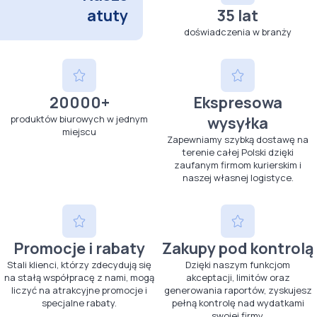
atuty
35 lat
doświadczenia w branży
20000+
Ekspresowa
produktów biurowych w jednym
wysyłka
miejscu
Zapewniamy szybką dostawę na
terenie całej Polski dzięki
zaufanym firmom kurierskim i
naszej własnej logistyce.
Promocje i rabaty
Zakupy pod kontrolą
Stali klienci, którzy zdecydują się
Dzięki naszym funkcjom
na stałą współpracę z nami, mogą
akceptacji, limitów oraz
liczyć na atrakcyjne promocje i
generowania raportów, zyskujesz
specjalne rabaty.
pełną kontrolę nad wydatkami
swojej firmy.