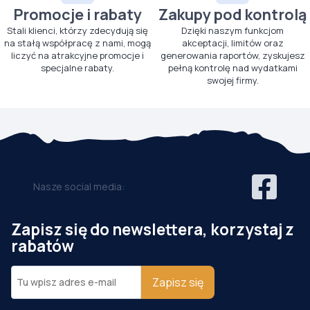
Promocje i rabaty
Zakupy pod kontrolą
Stali klienci, którzy zdecydują się
Dzięki naszym funkcjom
na stałą współpracę z nami, mogą
akceptacji, limitów oraz
liczyć na atrakcyjne promocje i
generowania raportów, zyskujesz
specjalne rabaty.
pełną kontrolę nad wydatkami
swojej firmy.
Nasze social media:
Zapisz się do newslettera, korzystaj z
rabatów
Zapisz się