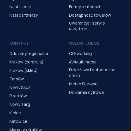
Nasi klienci
Formy płatności
Nasi partnerzy
Dostępność towarów
Gwarancja i serwis
urządzeń
KONTAKT
USŁUGI LOBOS
Oddziały regionalne
CO-working
Kraków (centrala)
AV/Multimedia
Dzierżawa i outsourcing
Kraków (sklep)
druku
Tarnów
Meble Biurowe
Nowy Sącz
Drukarnia cyfrowa
Rzeszów
Nowy Targ
Kielce
Katowice
Magazyn Kraków