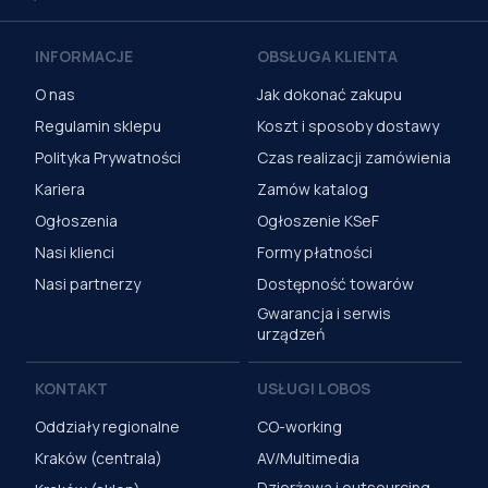
INFORMACJE
OBSŁUGA KLIENTA
O nas
Jak dokonać zakupu
Regulamin sklepu
Koszt i sposoby dostawy
Polityka Prywatności
Czas realizacji zamówienia
Kariera
Zamów katalog
Ogłoszenia
Ogłoszenie KSeF
Nasi klienci
Formy płatności
Nasi partnerzy
Dostępność towarów
Gwarancja i serwis
urządzeń
KONTAKT
USŁUGI LOBOS
Oddziały regionalne
CO-working
Kraków (centrala)
AV/Multimedia
Dzierżawa i outsourcing