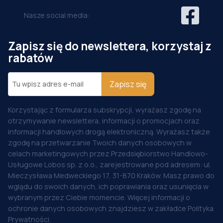
Nasze social media:
Zapisz się do newslettera, korzystaj z
rabatów
Zapisz się
Korzystając z formularza subskrypcji, wyrażasz zgodę na
otrzymywanie newslettera, informacji o promocjach oraz
informacji handlowych drogą elektroniczną. Wyrażasz także
zgodę na przetwarzanie Twoich danych osobowych w
celach marketingowych przez Przedsiębiorstwo Handlowo-
Usługowe Lobos sp. z o.o., zarejestrowane pod adresem: ul.
Mieczysława Medweckiego 17, 31-870 Kraków. Masz prawo do
wglądu do swoich danych, ich poprawiania oraz usunięcia w
wybranym przez Ciebie momencie. Więcej informacji o
ochronie danych osobowych znajdziesz w zakładce Polityka
Prywatności.