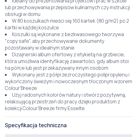
Idealny do prezentowania projektów i prac w szkole
lub przechowywania przepisów kulinarnych czy instrukcji
obsługi w domu
W 80 koszulkach mieści się 160 kartek (80 g/m2) po 2
kartki w każdej koszulce
Koszulki są wykonane z bezkwasowego tworzywa
"copy safe", aby przechowywane dokumenty
pozostawały w idealnym stanie
Dizajnerski album ofertowy z etykietą na grzbiecie,
która umożliwia identyfikację zawartości, gdy album stoi
na półce lub jest przekazywany innym osobom
Wykonany jest z półprzezroczystego polipropylenu i
wykończony świeżym i nowoczesnym tłoczonym wzorem
Colour'Breeze
Użyj radosnych kolorów natury i stwórz pozytywną,
relaksującą przestrzeń do pracy dzięki produktom z
kolekcji Colour’Breeze firmy Esselte
Specyfikacja techniczna