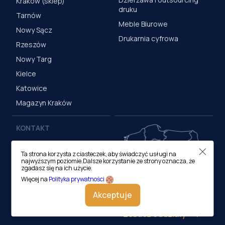
Kraków (sklep)
druku
Tarnów
Meble Biurowe
Nowy Sącz
Drukarnia cyfrowa
Rzeszów
Nowy Targ
Kielce
Katowice
Magazyn Kraków
KONTAKT
Centrala (Kraków)
Ta strona korzysta z ciasteczek, aby świadczyć usługi na
ul. M. Medweckiego 17, 31-
najwyższym poziomie.Dalsze korzystanie ze strony oznacza, że
870 Kraków
zgadasz się na ich użycie.
tel.:
12 413 20 00
Więcej na
Polityka prywatności
e-mail:
biuro@lobos.pl
Akceptuje
Zobacz oddziały