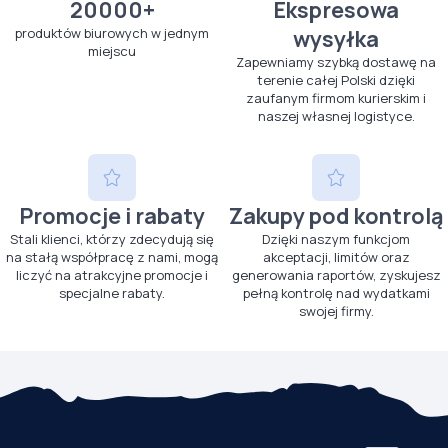
20000+
Ekspresowa
produktów biurowych w jednym
wysyłka
miejscu
Zapewniamy szybką dostawę na
terenie całej Polski dzięki
zaufanym firmom kurierskim i
naszej własnej logistyce.
Promocje i rabaty
Zakupy pod kontrolą
Stali klienci, którzy zdecydują się
Dzięki naszym funkcjom
na stałą współpracę z nami, mogą
akceptacji, limitów oraz
liczyć na atrakcyjne promocje i
generowania raportów, zyskujesz
specjalne rabaty.
pełną kontrolę nad wydatkami
swojej firmy.