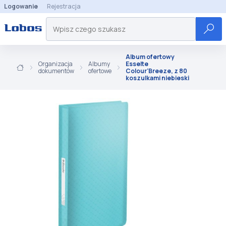
Logowanie
Rejestracja
Album ofertowy
Organizacja
Albumy
Esselte
dokumentów
ofertowe
Colour'Breeze, z 80
koszulkami niebieski