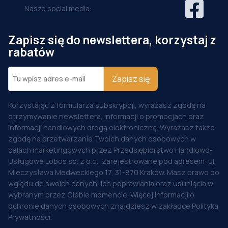
Nasze social media:
Zapisz się do newslettera, korzystaj z
rabatów
Zapisz się
Korzystając z formularza subskrypcji, wyrażasz zgodę na
otrzymywanie newslettera, informacji o promocjach oraz
informacji handlowych drogą elektroniczną. Wyrażasz także
zgodę na przetwarzanie Twoich danych osobowych w
celach marketingowych przez Przedsiębiorstwo Handlowo-
Usługowe Lobos sp. z o.o., zarejestrowane pod adresem: ul.
Mieczysława Medweckiego 17, 31-870 Kraków. Masz prawo do
wglądu do swoich danych, ich poprawiania oraz usunięcia w
wybranym przez Ciebie momencie. Więcej informacji o
ochronie danych osobowych znajdziesz w zakładce Polityka
Prywatności.