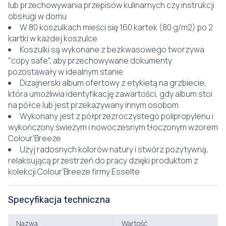
lub przechowywania przepisów kulinarnych czy instrukcji
obsługi w domu
W 80 koszulkach mieści się 160 kartek (80 g/m2) po 2
kartki w każdej koszulce
Koszulki są wykonane z bezkwasowego tworzywa
"copy safe", aby przechowywane dokumenty
pozostawały w idealnym stanie
Dizajnerski album ofertowy z etykietą na grzbiecie,
która umożliwia identyfikację zawartości, gdy album stoi
na półce lub jest przekazywany innym osobom
Wykonany jest z półprzezroczystego polipropylenu i
wykończony świeżym i nowoczesnym tłoczonym wzorem
Colour'Breeze
Użyj radosnych kolorów natury i stwórz pozytywną,
relaksującą przestrzeń do pracy dzięki produktom z
kolekcji Colour’Breeze firmy Esselte
Specyfikacja techniczna
Nazwa
Wartość