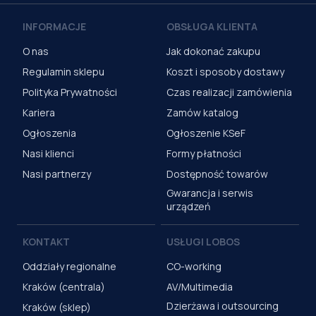
INFORMACJE
OBSŁUGA KLIENTA
O nas
Jak dokonać zakupu
Regulamin sklepu
Koszt i sposoby dostawy
Polityka Prywatności
Czas realizacji zamówienia
Kariera
Zamów katalog
Ogłoszenia
Ogłoszenie KSeF
Nasi klienci
Formy płatności
Nasi partnerzy
Dostępność towarów
Gwarancja i serwis
urządzeń
KONTAKT
USŁUGI LOBOS
Oddziały regionalne
CO-working
Kraków (centrala)
AV/Multimedia
Dzierżawa i outsourcing
Kraków (sklep)