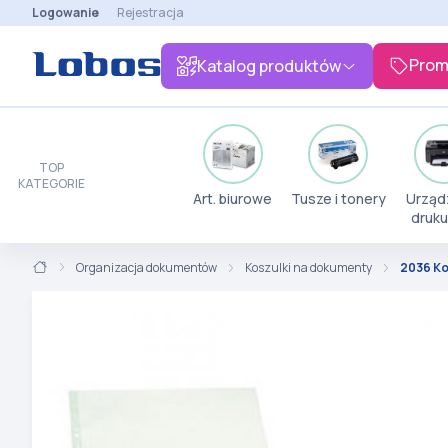
Logowanie
Rejestracja
Prom
Katalog produktów
TOP
KATEGORIE
Art. biurowe
Tusze i tonery
Urząd
druku
Organizacja dokumentów
Koszulki na dokumenty
2036 Ko