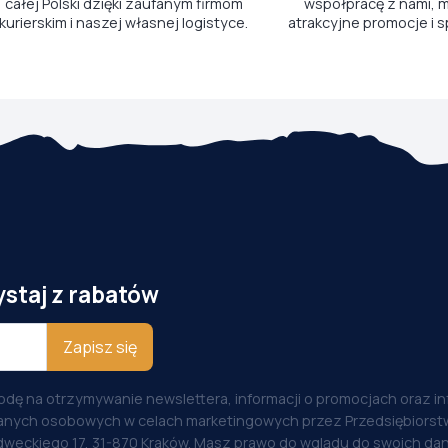
całej Polski dzięki zaufanym firmom
współpracę z nami, m
kurierskim i naszej własnej logistyce.
atrakcyjne promocje i s
ystaj z rabatów
Zapisz się
odę na otrzymywanie newslettera, informacji o promocjach oraz i
anych osobowych w celach marketingowych przez Przedsiębiorstw
weckiego 17, 31-870 Kraków. Masz prawo do wglądu do swoich dan