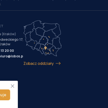
.
KT
a (Kraków)
Medweckiego 17,
Kraków
413 20 00
biuro@lobos.pl
Zobacz oddziały
uje