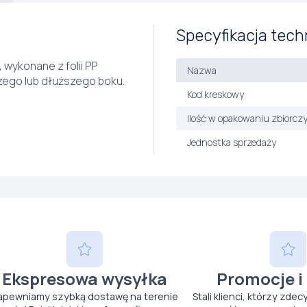
Specyfikacja tech
wykonane z folii PP
Nazwa
zego lub dłuższego boku.
Kod kreskowy
Ilość w opakowaniu zbiorcz
Jednostka sprzedaży
Ekspresowa wysyłka
Promocje i
apewniamy szybką dostawę na terenie
Stali klienci, którzy zdec