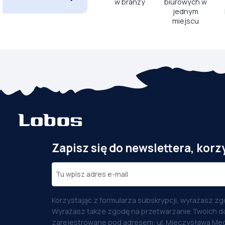
w branży
biurowych w
jednym
miejscu
Zapisz się do newslettera, korz
Korzystając z formularza subskrypcji, wyrażasz zg
Wyrażasz także zgodę na przetwarzanie Twoich d
zarejestrowane pod adresem: ul. Mieczysława Med