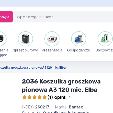
ocje
zenia
Sprzęt biurowy
Prezentacja
Gospodarcze
Spożywcz
jące
szulka groszkowa pionowa A3 120 mic. Elba
2036 Koszulka groszkowa
pionowa A3 120 mic. Elba
(1) opinii
INDEX:
260217
Marka:
Bantex
Kategoria:
Koszulki na dokumenty