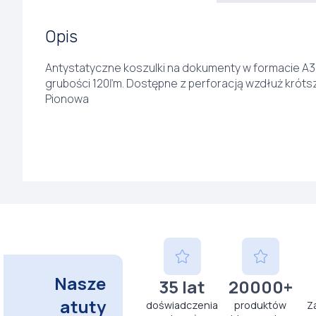
Opis
Antystatyczne koszulki na dokumenty w formacie A3, 
grubości 120ľm. Dostępne z perforacją wzdłuż króts
Pionowa
Nasze
35 lat
20000+
atuty
doświadczenia
produktów
Z