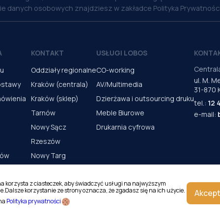
nie danych osobowych znajdziesz w zakładce Polityka Prywatności
A
KONTAKT
USŁUGI LOBOS
KONTA
Central
pu
Oddziały regionalne
CO-working
ul. M. 
ostawy
Kraków (centrala)
AV/Multimedia
31-870 
mówienia
Kraków (sklep)
Dzierżawa i outsourcing druku
tel.:
12 
Tarnów
Meble Biurowe
e-mail:
Nowy Sącz
Drukarnia cyfrowa
Rzeszów
rów
Nowy Targ
s urządzeń
Kielce
Katowice
na korzysta z ciasteczek, aby świadczyć usługi na najwyższym
e.Dalsze korzystanie ze strony oznacza, że zgadasz się na ich użycie.
Akcept
Magazyn Kraków
 na
Polityka prywatności