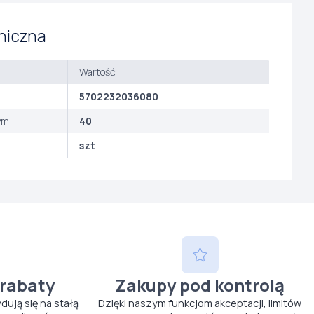
niczna
Wartość
5702232036080
ym
40
szt
 rabaty
Zakupy pod kontrolą
ydują się na stałą
Dzięki naszym funkcjom akceptacji, limitów