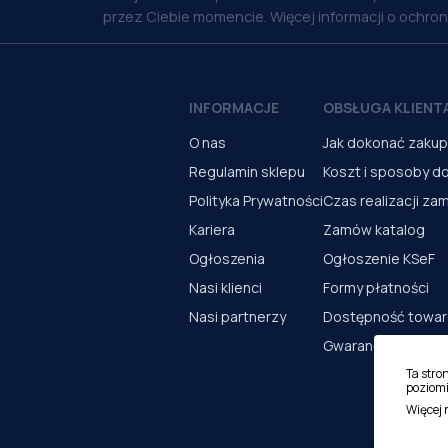
przez Ciebie momencie. Więcej informacji o ochro
INFORMACJE
OBSŁUGA KLIENT
O nas
Jak dokonać zaku
Regulamin sklepu
Koszt i sposoby d
Polityka Prywatności
Czas realizacji za
Kariera
Zamów katalog
Ogłoszenia
Ogłoszenie KSeF
Nasi klienci
Formy płatności
Nasi partnerzy
Dostępność towa
Gwarancja i serwi
Ta stro
poziomi
Więcej