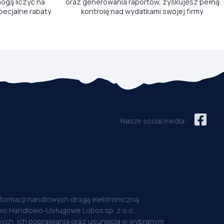
ogą liczyć na
oraz generowania raportów, zyskujesz pełną
pecjalne rabaty.
kontrolę nad wydatkami swojej firmy.
Nasze social media:
nformacji handlowych drogą elektroniczną.
o Handlowo-Usługowe Lobos sp. z o.o.,
ych, ich poprawiania oraz usunięcia w wybranym