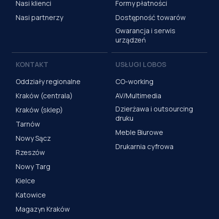
Nasi klienci
Formy płatności
Nasi partnerzy
Dostępność towarów
Gwarancja i serwis
urządzeń
KONTAKT
USŁUGI LOBOS
Oddziały regionalne
CO-working
Kraków (centrala)
AV/Multimedia
Dzierżawa i outsourcing
Kraków (sklep)
druku
Tarnów
Meble Biurowe
Nowy Sącz
Drukarnia cyfrowa
Rzeszów
Nowy Targ
Kielce
Katowice
Magazyn Kraków