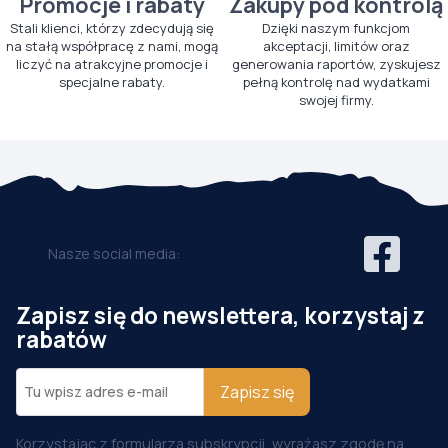
Promocje i rabaty
Zakupy pod kontrolą
Stali klienci, którzy zdecydują się
Dzięki naszym funkcjom
na stałą współpracę z nami, mogą
akceptacji, limitów oraz
liczyć na atrakcyjne promocje i
generowania raportów, zyskujesz
specjalne rabaty.
pełną kontrolę nad wydatkami
swojej firmy.
Nasze social media:
Zapisz się do newslettera, korzystaj z
rabatów
Zapisz się
Korzystając z formularza subskrypcji, wyrażasz zgodę na