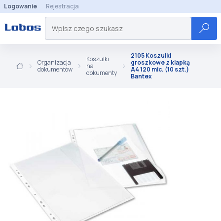
Logowanie
Rejestracja
2105 Koszulki
Koszulki
Organizacja
groszkowe z klapką
na
dokumentów
A4 120 mic. (10 szt.)
dokumenty
Bantex