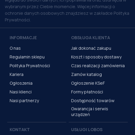
wybranym przez Ciebie momencie. Więcej informacji o
ochronie danych osobowych znajdziesz w zakładce Polityka
Prywatności.
INFORMACJE
OBSŁUGA KLIENTA
O nas
Jak dokonać zakupu
Regulamin sklepu
Koszt i sposoby dostawy
Polityka Prywatności
Czas realizacji zamówienia
Kariera
Zamów katalog
Ogłoszenia
Ogłoszenie KSeF
Nasi klienci
Formy płatności
Nasi partnerzy
Dostępność towarów
Gwarancja i serwis
urządzeń
KONTAKT
USŁUGI LOBOS