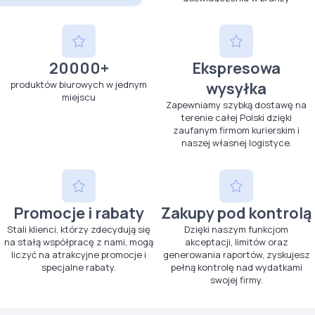
20000+
Ekspresowa
produktów biurowych w jednym
wysyłka
miejscu
Zapewniamy szybką dostawę na
terenie całej Polski dzięki
zaufanym firmom kurierskim i
naszej własnej logistyce.
Promocje i rabaty
Zakupy pod kontrolą
Stali klienci, którzy zdecydują się
Dzięki naszym funkcjom
na stałą współpracę z nami, mogą
akceptacji, limitów oraz
liczyć na atrakcyjne promocje i
generowania raportów, zyskujesz
specjalne rabaty.
pełną kontrolę nad wydatkami
swojej firmy.