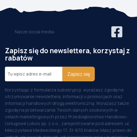
Nasze social media:
Zapisz się do newslettera, korzystaj z
rabatów
Zapisz się
Korzystając z formularza subskrypcji, wyrażasz zgodę na
otrzymywanie newslettera, informacji o promocjach oraz
informacji handlowych drogą elektroniczną. Wyrażasz także
zgodę na przetwarzanie Twoich danych osobowych w
celach marketingowych przez Przedsiębiorstwo Handlowo-
Usługowe Lobos sp. z o.o., zarejestrowane pod adresem: ul.
Mieczysława Medweckiego 17, 31-870 Kraków. Masz prawo do
wglądu do swoich danych, ich poprawiania oraz usunięcia w