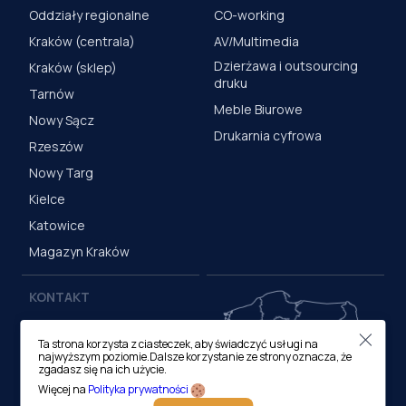
Oddziały regionalne
CO-working
Kraków (centrala)
AV/Multimedia
Dzierżawa i outsourcing
Kraków (sklep)
druku
Tarnów
Meble Biurowe
Nowy Sącz
Drukarnia cyfrowa
Rzeszów
Nowy Targ
Kielce
Katowice
Magazyn Kraków
KONTAKT
Centrala (Kraków)
Ta strona korzysta z ciasteczek, aby świadczyć usługi na
ul. M. Medweckiego 17, 31-
najwyższym poziomie.Dalsze korzystanie ze strony oznacza, że
870 Kraków
zgadasz się na ich użycie.
tel.:
12 413 20 00
Więcej na
Polityka prywatności