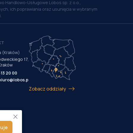
o Handlowo-Usługowe Lobos sp. z o.o.,
ych, ich poprawiania oraz usunięcia w wybranym
.
KT
a (Kraków)
Medweckiego 17,
Kraków
413 20 00
biuro@lobos.pl
Zobacz oddziały
uje