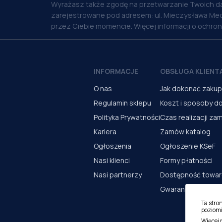
Wyrażasz także zgodę na przetwarzanie Twoich d
zarejestrowane pod adresem: ul. Mieczysława Med
przez Ciebie momencie. Więcej informacji o ochro
INFORMACJE
OBSŁUGA KLIENT
O nas
Jak dokonać zaku
Regulamin sklepu
Koszt i sposoby d
Polityka Prywatności
Czas realizacji za
Kariera
Zamów katalog
Ogłoszenia
Ogłoszenie KSeF
Nasi klienci
Formy płatności
Nasi partnerzy
Dostępność towa
Gwarancja i serwi
Ta stro
poziomi
Więcej