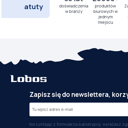
atuty
doświadczenia
produktów
Z
w branży
biurowych w
jednym
miejscu
Zapisz się do newslettera, korz
Korzystając z formularza subskrypcji, wyrażasz zg