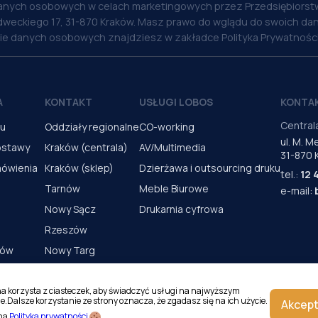
anych osobowych w celach marketingowych przez Przedsiębiorstw
weckiego 17, 31-870 Kraków. Masz prawo do wglądu do swoich dan
nie danych osobowych znajdziesz w zakładce Polityka Prywatności
A
KONTAKT
USŁUGI LOBOS
KONTA
Central
pu
Oddziały regionalne
CO-working
ul. M. 
ostawy
Kraków (centrala)
AV/Multimedia
31-870 
mówienia
Kraków (sklep)
Dzierżawa i outsourcing druku
tel.:
12 
Tarnów
Meble Biurowe
e-mail:
Nowy Sącz
Drukarnia cyfrowa
Rzeszów
rów
Nowy Targ
s urządzeń
Kielce
Katowice
na korzysta z ciasteczek, aby świadczyć usługi na najwyższym
e.Dalsze korzystanie ze strony oznacza, że zgadasz się na ich użycie.
Akcept
Magazyn Kraków
 na
Polityka prywatności