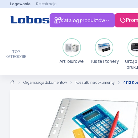
Logowanie
Rejestracja
Prom
Katalog produktów
TOP
KATEGORIE
Art. biurowe
Tusze i tonery
Urząd
druku
Organizacja dokumentów
Koszulki na dokumenty
4112 Ko