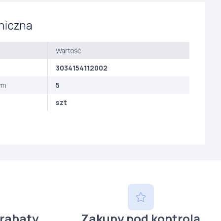
niczna
Wartość
3034154112002
ym
5
szt
 rabaty
Zakupy pod kontrolą