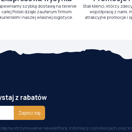
apewniamy szybką dostawę na terenie
Stali klienci, którzy zdec
całej Polski dzięki zaufanym firmom
współpracę z nami, m
kurierskim i naszej własnej logistyce.
atrakcyjne promocje i s
ystaj z rabatów
Zapisz się
odę na otrzymywanie newslettera, informacji o promocjach oraz i