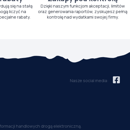
ydują się na stałą
Dzięki naszym funkcjom akceptacji, limitów
ogą liczyć na
oraz generowania raportów, zyskujesz pełną
pecjalne rabaty.
kontrolę nad wydatkami swojej firmy.
Nasze social media:
nformacji handlowych drogą elektroniczną.