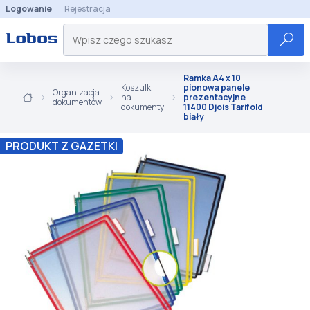
Logowanie
Rejestracja
Ramka A4 x 10
Koszulki
pionowa panele
Organizacja
na
prezentacyjne
dokumentów
dokumenty
11400 Djois Tarifold
biały
PRODUKT Z GAZETKI