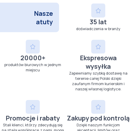
Nasze
atuty
35 lat
doświadczenia w branży
20000+
Ekspresowa
produktów biurowych w jednym
wysyłka
miejscu
Zapewniamy szybką dostawę na
terenie całej Polski dzięki
zaufanym firmom kurierskim i
naszej własnej logistyce.
Promocje i rabaty
Zakupy pod kontrolą
Stali klienci, którzy zdecydują się
Dzięki naszym funkcjom
na stałą współpracę z nami, mogą
akceptacji, limitów oraz