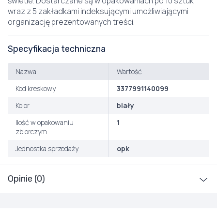
świetle. Dostarczane są w opakowaniach po 10 sztuk
wraz z 5 zakładkami indeksującymi umożliwiającymi
organizację prezentowanych treści.
Specyfikacja techniczna
Nazwa
Wartość
Kod kreskowy
3377991140099
Kolor
biały
Ilość w opakowaniu
1
zbiorczym
Jednostka sprzedaży
opk
Opinie (0)