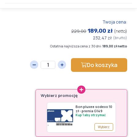
Twoja cena:
189,00 zł
229,00
(netto)
232,47 zł
(brutto)
Ostatnia najniższa cena z 30 dni:
189,00 zł netto
Do koszyka
Wybierz promocję
Bon pluxee sodexo 10
zł - premia G149
Kup 1 aby otrzymać
Wybierz