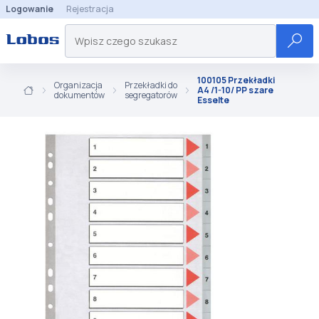
Logowanie
Rejestracja
100105 Przekładki
Organizacja
Przekładki do
A4 /1-10/ PP szare
dokumentów
segregatorów
Esselte