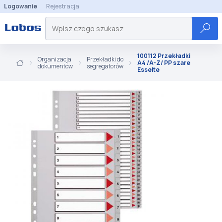
Logowanie
Rejestracja
100112 Przekładki
Organizacja
Przekładki do
A4 /A-Z/ PP szare
dokumentów
segregatorów
Esselte