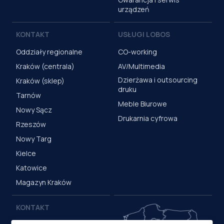
urządzeń
KONTAKT
USŁUGI LOBOS
Oddziały regionalne
CO-working
Kraków (centrala)
AV/Multimedia
Dzierżawa i outsourcing
Kraków (sklep)
druku
Tarnów
Meble Biurowe
Nowy Sącz
Drukarnia cyfrowa
Rzeszów
Nowy Targ
Kielce
Katowice
Magazyn Kraków
KONTAKT
Centrala (Kraków)