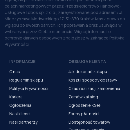
celach marketingowych przez Przedsiębiorstwo Handlowo-
Usługowe Lobos sp. z o.o., zarejestrowane pod adresem: ul.
Mieczysława Medweckiego 17, 31-870 Kraków. Masz prawo do
wglądu do swoich danych, ich poprawiania oraz usunięcia w
wybranym przez Ciebie momencie. Więcej informacji o
ochronie danych osobowych znajdziesz w zakładce Polityka
Prywatności.
INFORMACJE
OBSŁUGA KLIENTA
O nas
Jak dokonać zakupu
Regulamin sklepu
Koszt i sposoby dostawy
Polityka Prywatności
Czas realizacji zamówienia
Kariera
Zamów katalog
Ogłoszenia
Ogłoszenie KSeF
Nasi klienci
Formy płatności
Nasi partnerzy
Dostępność towarów
Gwarancja i serwis