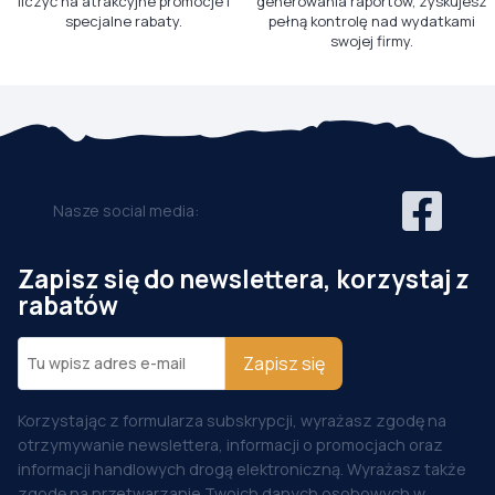
liczyć na atrakcyjne promocje i
generowania raportów, zyskujesz
specjalne rabaty.
pełną kontrolę nad wydatkami
swojej firmy.
Nasze social media:
Zapisz się do newslettera, korzystaj z
rabatów
Zapisz się
Korzystając z formularza subskrypcji, wyrażasz zgodę na
otrzymywanie newslettera, informacji o promocjach oraz
informacji handlowych drogą elektroniczną. Wyrażasz także
zgodę na przetwarzanie Twoich danych osobowych w