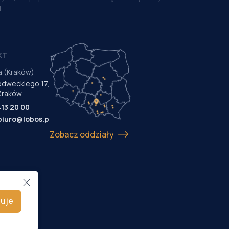
.
KT
a (Kraków)
Medweckiego 17,
Kraków
413 20 00
biuro@lobos.pl
Zobacz oddziały
uje