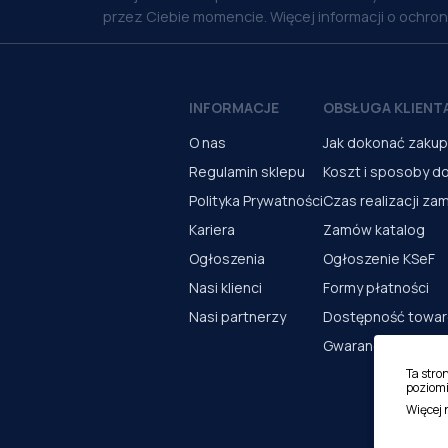
przez Ciebie momencie. Więcej informacji o ochro
INFORMACJE
OBSŁUGA KLIENT
O nas
Jak dokonać zaku
Regulamin sklepu
Koszt i sposoby d
Polityka Prywatności
Czas realizacji za
Kariera
Zamów katalog
Ogłoszenia
Ogłoszenie KSeF
Nasi klienci
Formy płatności
Nasi partnerzy
Dostępność towa
Gwarancja i serwi
Ta stro
poziomi
Więcej