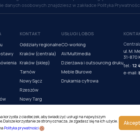
nie danych osobowych znajdziesz w zakładce Polityka Prywatności
A
KONTAKT
USŁUGI LOBOS
KONTA
Central
pu
Oddziały regionalne
CO-working
ul. M. 
ostawy
Kraków (centrala)
AV/Multimedia
31-870 
mówienia
Kraków (sklep)
Dzierżawa i outsourcing druku
tel.:
12 
Tarnów
Meble Biurowe
e-mail:
Nowy Sącz
Drukarnia cyfrowa
Rzeszów
rów
Nowy Targ
s urządzeń
Kielce
Katowice
na korzysta z ciasteczek, aby świadczyć usługi na najwyższym
e.Dalsze korzystanie ze strony oznacza, że zgadasz się na ich użycie.
Akcept
Magazyn Kraków
 na
Polityka prywatności