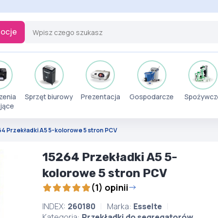
ocje
zenia
Sprzęt biurowy
Prezentacja
Gospodarcze
Spożywcz
jące
64 Przekładki A5 5-kolorowe 5 stron PCV
15264 Przekładki A5 5-
kolorowe 5 stron PCV
(1) opinii
INDEX:
260180
Marka:
Esselte
Kategoria:
Przekładki do segregatorów