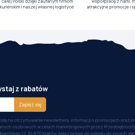
całej Polski dzięki zaufanym firmom
współpracę z nami, m
kurierskim i naszej własnej logistyce.
atrakcyjne promocje i s
ystaj z rabatów
Zapisz się
odę na otrzymywanie newslettera, informacji o promocjach oraz i
anych osobowych w celach marketingowych przez Przedsiębiorstw
weckiego 17, 31-870 Kraków. Masz prawo do wglądu do swoich dan