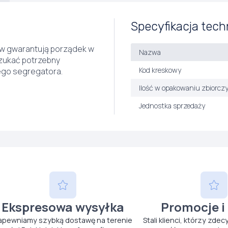
Specyfikacja tech
ów gwarantują porządek w
Nazwa
zukać potrzebny
Kod kreskowy
ego segregatora.
Ilość w opakowaniu zbiorcz
Jednostka sprzedaży
Ekspresowa wysyłka
Promocje i
apewniamy szybką dostawę na terenie
Stali klienci, którzy zdec