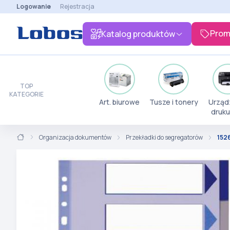
Logowanie
Rejestracja
Prom
Katalog produktów
TOP
KATEGORIE
Art. biurowe
Tusze i tonery
Urząd
druku
Organizacja dokumentów
Przekładki do segregatorów
152