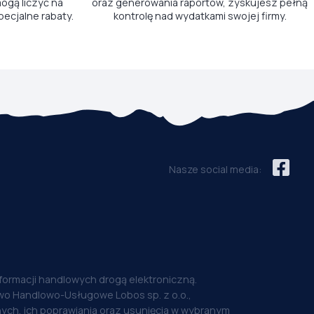
ogą liczyć na
oraz generowania raportów, zyskujesz pełną
pecjalne rabaty.
kontrolę nad wydatkami swojej firmy.
Nasze social media:
nformacji handlowych drogą elektroniczną.
o Handlowo-Usługowe Lobos sp. z o.o.,
ych, ich poprawiania oraz usunięcia w wybranym