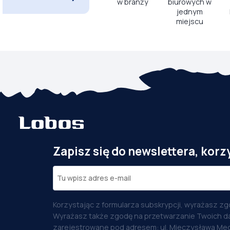
w branży
biurowych w
jednym
miejscu
Zapisz się do newslettera, korz
Korzystając z formularza subskrypcji, wyrażasz zg
Wyrażasz także zgodę na przetwarzanie Twoich d
zarejestrowane pod adresem: ul. Mieczysława Med