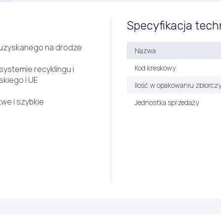
Specyfikacja tech
 uzyskanego na drodze
Nazwa
Kod kreskowy
systemie recyklingu i
kiego i UE
Ilość w opakowaniu zbiorcz
twe i szybkie
Jednostka sprzedaży
b