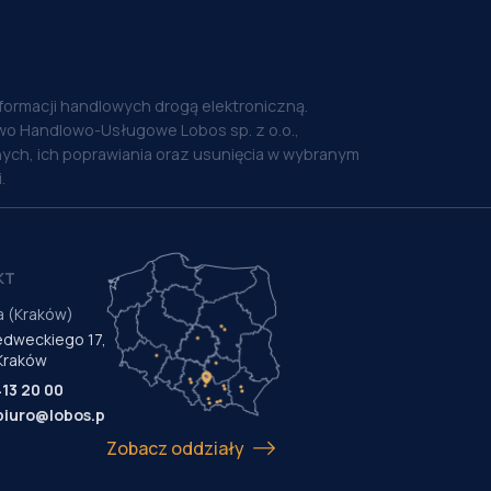
nformacji handlowych drogą elektroniczną.
o Handlowo-Usługowe Lobos sp. z o.o.,
ych, ich poprawiania oraz usunięcia w wybranym
.
KT
a (Kraków)
Medweckiego 17,
Kraków
413 20 00
biuro@lobos.pl
Zobacz oddziały