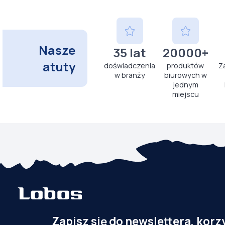
Nasze
35 lat
20000+
atuty
doświadczenia
produktów
Z
w branży
biurowych w
jednym
miejscu
Zapisz się do newslettera, korz