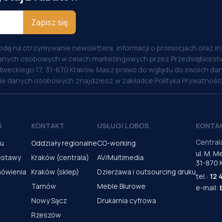
Zapisz się
odę na otrzymywanie newslettera, informacji o promocjach oraz i
anych osobowych w celach marketingowych przez Przedsiębiorstw
weckiego 17, 31-870 Kraków. Masz prawo do wglądu do swoich dan
nie danych osobowych znajdziesz w zakładce Polityka Prywatności
A
KONTAKT
USŁUGI LOBOS
KONTA
Central
pu
Oddziały regionalne
CO-working
ul. M. 
ostawy
Kraków (centrala)
AV/Multimedia
31-870 
mówienia
Kraków (sklep)
Dzierżawa i outsourcing druku
tel.:
12 
Tarnów
Meble Biurowe
e-mail:
Nowy Sącz
Drukarnia cyfrowa
Rzeszów