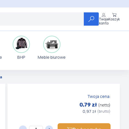
Twoje
Koszyk
konto
e
BHP
Meble biurowe
na
Twoja cena:
0,79 zł
(netto)
0,97 zł
(brutto)