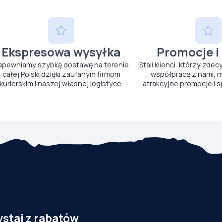
Ekspresowa wysyłka
Promocje i
apewniamy szybką dostawę na terenie
Stali klienci, którzy zdec
całej Polski dzięki zaufanym firmom
współpracę z nami, m
kurierskim i naszej własnej logistyce.
atrakcyjne promocje i s
ystaj z rabatów