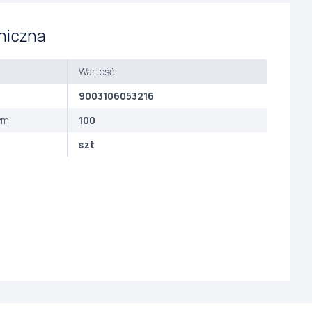
niczna
Wartość
9003106053216
ym
100
szt