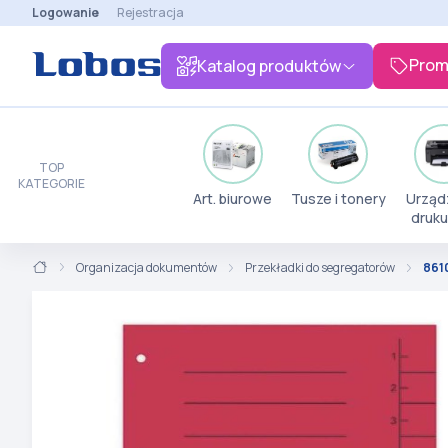
Logowanie
Rejestracja
Prom
Katalog produktów
TOP
KATEGORIE
Art. biurowe
Tusze i tonery
Urząd
druku
Organizacja dokumentów
Przekładki do segregatorów
861