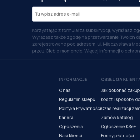
Korzystając z formularza subskrypcji, wyrażasz zg
Wyrażasz także zgodę na przetwarzanie Twoich d
zarejestrowane pod adresem: ul. Mieczysława Med
przez Ciebie momencie. Więcej informacji o ochro
INFORMACJE
OBSŁUGA KLIENT
O nas
Jak dokonać zaku
Regulamin sklepu
Koszt i sposoby d
Polityka Prywatności
Czas realizacji za
Kariera
Zamów katalog
Ogłoszenia
Ogłoszenie KSeF
Nasi klienci
Formy płatności