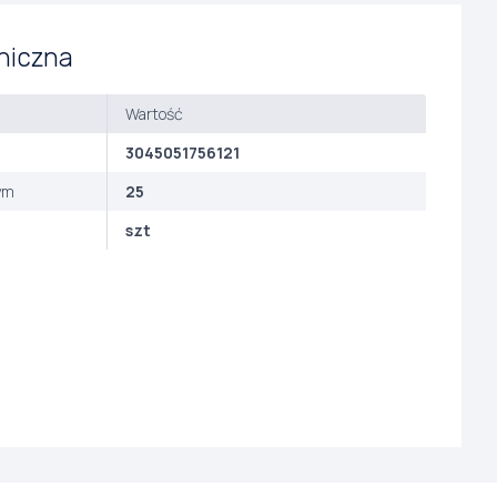
niczna
Wartość
3045051756121
ym
25
szt