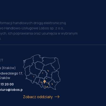
nformacji handlowych drogą elektroniczną.
o Handlowo-Usługowe Lobos sp. z o.o.,
ych, ich poprawiania oraz usunięcia w wybranym
.
KT
a (Kraków)
Medweckiego 17,
Kraków
413 20 00
biuro@lobos.pl
Zobacz oddziały