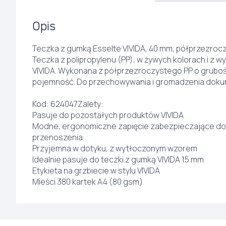
Opis
Teczka z gumką Esselte VIVIDA, 40 mm, półprzezroc
Teczka z polipropylenu (PP), w żywych kolorach i z 
VIVIDA. Wykonana z półprzezroczystego PP o gruboś
pojemność. Do przechowywania i gromadzenia dok
Kod: 624047Zalety:
Pasuje do pozostałych produktów VIVIDA
Modne, ergonomiczne zapięcie zabezpieczające d
przenoszenia
Przyjemna w dotyku, z wytłoczonym wzorem
Idealnie pasuje do teczki z gumką VIVIDA 15 mm
Etykieta na grzbiecie w stylu VIVIDA
Mieści 380 kartek A4 (80 gsm)