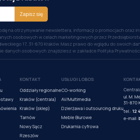
Zapisz się
odę na otrzymywanie newslettera, informacji o promocjach oraz i
anych osobowych w celach marketingowych przez Przedsiębiorstw
weckiego 17, 31-870 Kraków. Masz prawo do wglądu do swoich dan
nie danych osobowych znajdziesz w zakładce Polityka Prywatności
A
KONTAKT
USŁUGI LOBOS
KONTA
Central
pu
Oddziały regionalne
CO-working
ul. M. 
ostawy
Kraków (centrala)
AV/Multimedia
31-870 
mówienia
Kraków (sklep)
Dzierżawa i outsourcing druku
tel.:
12 
Tarnów
Meble Biurowe
e-mail:
Nowy Sącz
Drukarnia cyfrowa
Rzeszów