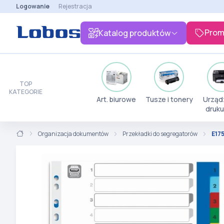
Logowanie
Rejestracja
Prom
Katalog produktów
TOP
KATEGORIE
Art. biurowe
Tusze i tonery
Urząd
druku
Organizacja dokumentów
Przekładki do segregatorów
E17