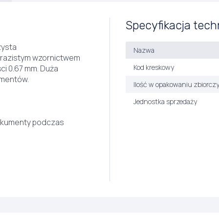
Specyfikacja tech
zysta
Nazwa
wyrazistym wzornictwem
Kod kreskowy
ci 0.67 mm. Duża
umentów.
Ilość w opakowaniu zbiorcz
Jednostka sprzedaży
okumenty podczas