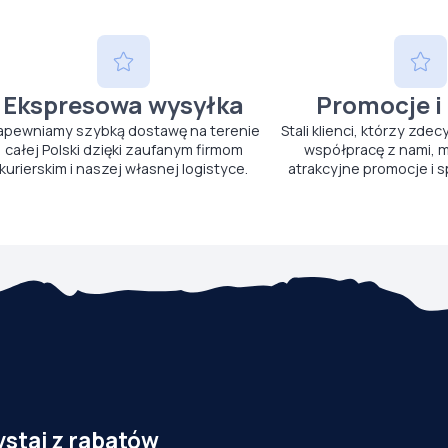
Ekspresowa wysyłka
Promocje i
apewniamy szybką dostawę na terenie
Stali klienci, którzy zdec
całej Polski dzięki zaufanym firmom
współpracę z nami, m
kurierskim i naszej własnej logistyce.
atrakcyjne promocje i s
ystaj z rabatów