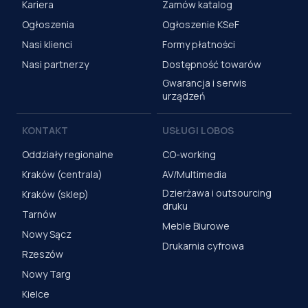
Kariera
Zamów katalog
Ogłoszenia
Ogłoszenie KSeF
Nasi klienci
Formy płatności
Nasi partnerzy
Dostępność towarów
Gwarancja i serwis
urządzeń
KONTAKT
USŁUGI LOBOS
Oddziały regionalne
CO-working
Kraków (centrala)
AV/Multimedia
Dzierżawa i outsourcing
Kraków (sklep)
druku
Tarnów
Meble Biurowe
Nowy Sącz
Drukarnia cyfrowa
Rzeszów
Nowy Targ
Kielce