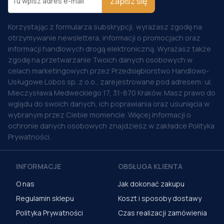
Zapisz się
Korzystając z formularza subskrypcji, wyrażasz zgodę na
otrzymywanie newslettera, informacji o promocjach oraz
informacji handlowych drogą elektroniczną. Wyrażasz także
zgodę na przetwarzanie Twoich danych osobowych w
celach marketingowych przez Przedsiębiorstwo Handlowo-
Usługowe Lobos sp. z o.o., zarejestrowane pod adresem: ul.
Mieczysława Medweckiego 17, 31-870 Kraków. Masz prawo do
wglądu do swoich danych, ich poprawiania oraz usunięcia w
wybranym przez Ciebie momencie. Więcej informacji o
ochronie danych osobowych znajdziesz w zakładce Polityka
Prywatności.
INFORMACJE
OBSŁUGA KLIENTA
O nas
Jak dokonać zakupu
Regulamin sklepu
Koszt i sposoby dostawy
Polityka Prywatności
Czas realizacji zamówienia