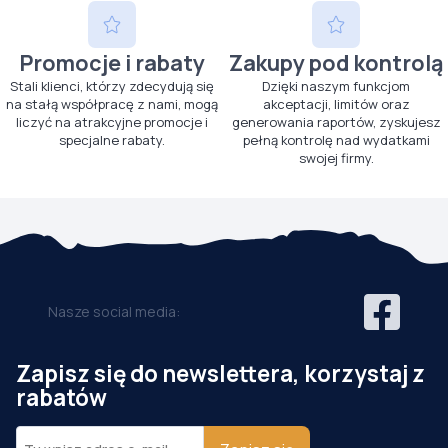
Promocje i rabaty
Zakupy pod kontrolą
Stali klienci, którzy zdecydują się
Dzięki naszym funkcjom
na stałą współpracę z nami, mogą
akceptacji, limitów oraz
liczyć na atrakcyjne promocje i
generowania raportów, zyskujesz
specjalne rabaty.
pełną kontrolę nad wydatkami
swojej firmy.
Nasze social media:
Zapisz się do newslettera, korzystaj z
rabatów