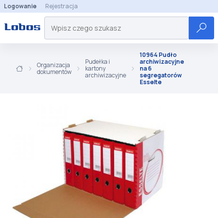
Logowanie
Rejestracja
10964 Pudło
Pudełka i
archiwizacyjne
Organizacja
kartony
na 6
dokumentów
archiwizacyjne
segregatorów
Esselte