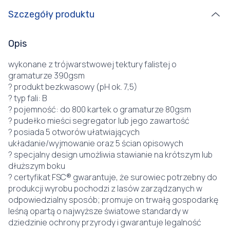
Szczegóły produktu
Opis
wykonane z trójwarstwowej tektury falistej o
gramaturze 390gsm
? produkt bezkwasowy (pH ok. 7,5)
? typ fali: B
? pojemność: do 800 kartek o gramaturze 80gsm
? pudełko mieści segregator lub jego zawartość
? posiada 5 otworów ułatwiających
układanie/wyjmowanie oraz 5 ścian opisowych
? specjalny design umożliwia stawianie na krótszym lub
dłuższym boku
? certyfikat FSC® gwarantuje, że surowiec potrzebny do
produkcji wyrobu pochodzi z lasów zarządzanych w
odpowiedzialny sposób; promuje on trwałą gospodarkę
leśną opartą o najwyższe światowe standardy w
dziedzinie ochrony przyrody i gwarantuje legalność