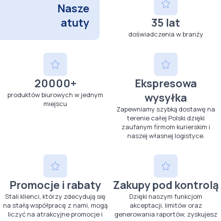
Nasze
atuty
35 lat
doświadczenia w branży
20000+
Ekspresowa
produktów biurowych w jednym
wysyłka
miejscu
Zapewniamy szybką dostawę na
terenie całej Polski dzięki
zaufanym firmom kurierskim i
naszej własnej logistyce.
Promocje i rabaty
Zakupy pod kontrolą
Stali klienci, którzy zdecydują się
Dzięki naszym funkcjom
na stałą współpracę z nami, mogą
akceptacji, limitów oraz
liczyć na atrakcyjne promocje i
generowania raportów, zyskujesz