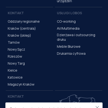
urządzeń
KONTAKT
USŁUGI LOBOS
Oddziały regionalne
CO-working
Kraków (centrala)
AV/Multimedia
Dzierżawa i outsourcing
Kraków (sklep)
druku
Tarnów
Meble Biurowe
Nowy Sącz
Drukarnia cyfrowa
Rzeszów
Nowy Targ
Kielce
Katowice
Magazyn Kraków
KONTAKT
Centrala (Kraków)