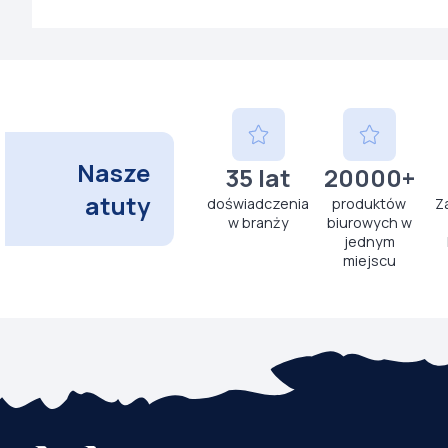
Nasze
35 lat
20000+
atuty
doświadczenia
produktów
Z
w branży
biurowych w
jednym
miejscu