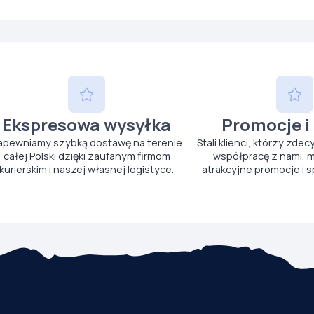
Ekspresowa wysyłka
Promocje i
apewniamy szybką dostawę na terenie
Stali klienci, którzy zdec
całej Polski dzięki zaufanym firmom
współpracę z nami, m
kurierskim i naszej własnej logistyce.
atrakcyjne promocje i s