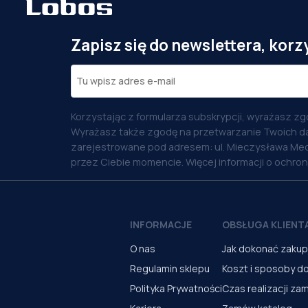
Zapisz się do newslettera, korz
Korzystając z formularza subskrypcji, wyrażasz zg
Wyrażasz także zgodę na przetwarzanie Twoich d
zarejestrowane pod adresem: ul. Mieczysława Med
przez Ciebie momencie. Więcej informacji o ochro
INFORMACJE
OBSŁUGA KLIENT
O nas
Jak dokonać zaku
Regulamin sklepu
Koszt i sposoby d
Polityka Prywatności
Czas realizacji za