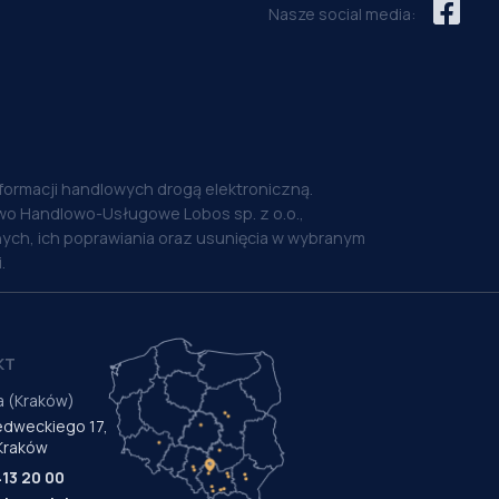
Nasze social media:
nformacji handlowych drogą elektroniczną.
o Handlowo-Usługowe Lobos sp. z o.o.,
ych, ich poprawiania oraz usunięcia w wybranym
.
KT
a (Kraków)
Medweckiego 17,
Kraków
413 20 00