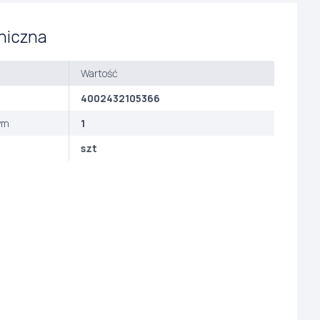
niczna
Wartość
4002432105366
ym
1
szt