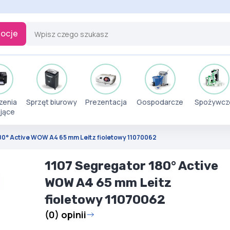
ocje
zenia
Sprzęt biurowy
Prezentacja
Gospodarcze
Spożywcz
jące
80° Active WOW A4 65 mm Leitz fioletowy 11070062
1107 Segregator 180° Active
WOW A4 65 mm Leitz
fioletowy 11070062
(0) opinii