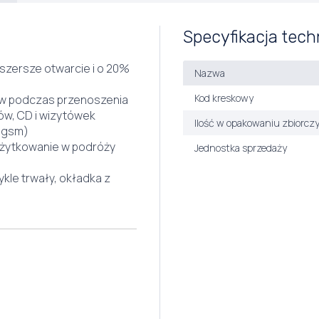
Specyfikacja tech
szersze otwarcie i o 20%
Nazwa
Kod kreskowy
w podczas przenoszenia
w, CD i wizytówek
Ilość w opakowaniu zbiorcz
0 gsm)
 użytkowanie w podróży
Jednostka sprzedaży
kle trwały, okładka z