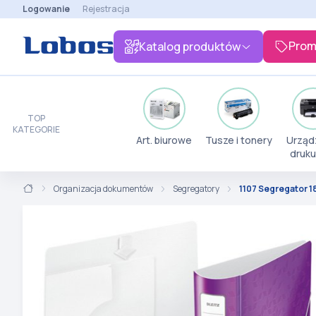
Logowanie
Rejestracja
Prom
Katalog produktów
TOP
KATEGORIE
Art. biurowe
Tusze i tonery
Urząd
druku
Organizacja dokumentów
Segregatory
1107 Segregator 1