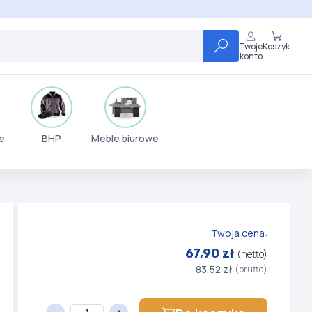
Twoje
Koszyk
konto
e
BHP
Meble biurowe
Twoja cena:
67,90 zł
(netto)
83,52 zł
(brutto)