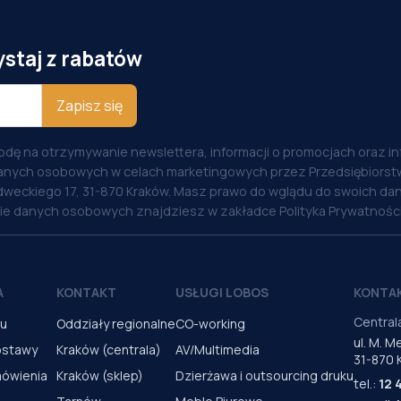
ystaj z rabatów
Zapisz się
odę na otrzymywanie newslettera, informacji o promocjach oraz i
anych osobowych w celach marketingowych przez Przedsiębiorstw
weckiego 17, 31-870 Kraków. Masz prawo do wglądu do swoich dan
nie danych osobowych znajdziesz w zakładce Polityka Prywatności
A
KONTAKT
USŁUGI LOBOS
KONTA
Central
pu
Oddziały regionalne
CO-working
ul. M. 
ostawy
Kraków (centrala)
AV/Multimedia
31-870 
mówienia
Kraków (sklep)
Dzierżawa i outsourcing druku
tel.:
12 