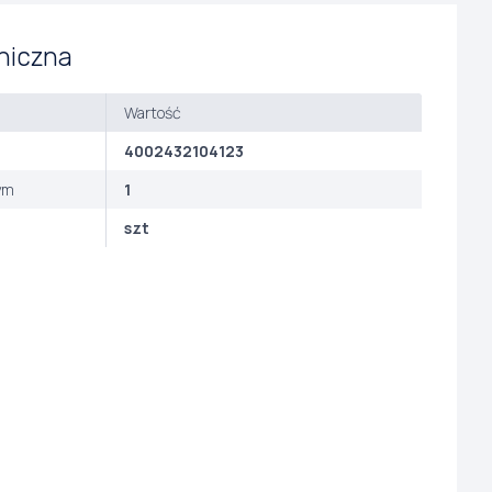
niczna
Wartość
4002432104123
ym
1
szt