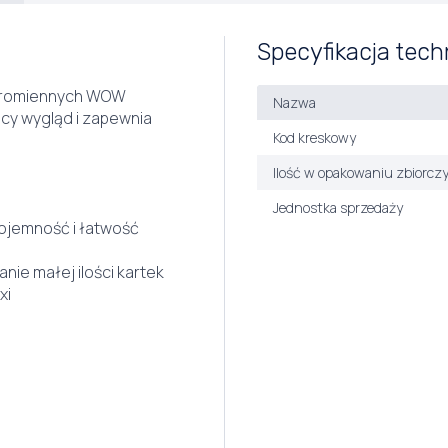
Specyfikacja tech
 promiennych WOW
Nazwa
cy wygląd i zapewnia
Kod kreskowy
Ilość w opakowaniu zbiorcz
Jednostka sprzedaży
pojemność i łatwość
e małej ilości kartek
xi