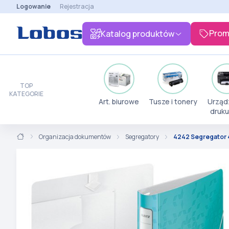
Logowanie
Rejestracja
Prom
Katalog produktów
TOP
KATEGORIE
Art. biurowe
Tusze i tonery
Urząd
druku
Organizacja dokumentów
Segregatory
4242 Segregator 