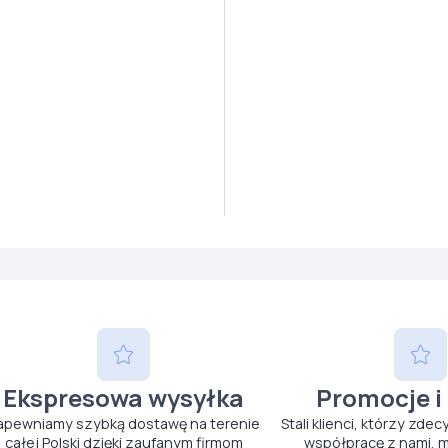
Ekspresowa wysyłka
Promocje i
apewniamy szybką dostawę na terenie
Stali klienci, którzy zdec
całej Polski dzięki zaufanym firmom
współpracę z nami, m