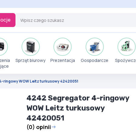
ocje
zenia
Sprzęt biurowy
Prezentacja
Gospodarcze
Spożywcz
jące
4-ringowy WOW Leitz turkusowy 42420051
4242 Segregator 4-ringowy
WOW Leitz turkusowy
42420051
(0) opinii