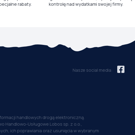
pecjalne rabaty.
kontrolę nad wydatkami swojej firmy.
Nasze social media:
nformacji handlowych drogą elektroniczną.
o Handlowo-Usługowe Lobos sp. z o.o.,
ych, ich poprawiania oraz usunięcia w wybranym