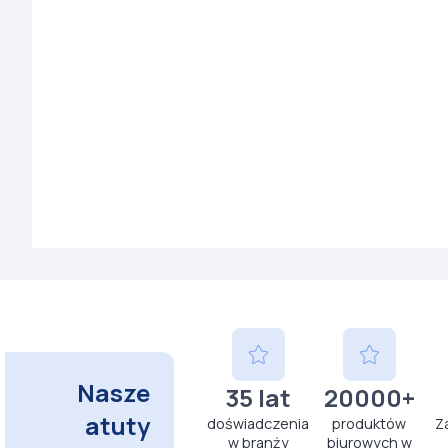
Nasze
35 lat
20000+
atuty
doświadczenia
produktów
Z
w branży
biurowych w