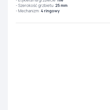
- Etykieta na grzbiecie:
nie
- Szerokość grzbietu:
25 mm
- Mechanizm:
4 ringowy