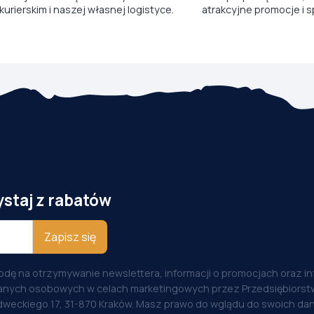
kurierskim i naszej własnej logistyce.
atrakcyjne promocje i s
ystaj z rabatów
Zapisz się
odę na otrzymywanie newslettera, informacji o promocjach oraz i
anych osobowych w celach marketingowych przez Przedsiębiorstw
weckiego 17, 31-870 Kraków. Masz prawo do wglądu do swoich dan