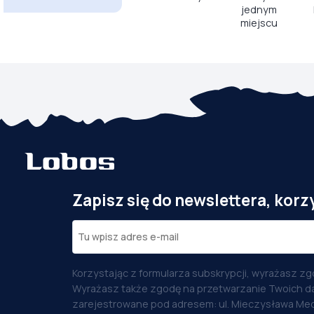
jednym
miejscu
Zapisz się do newslettera, korz
Korzystając z formularza subskrypcji, wyrażasz zg
Wyrażasz także zgodę na przetwarzanie Twoich d
zarejestrowane pod adresem: ul. Mieczysława Med