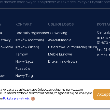
nie danych osobowych znajdziesz w zakładce Polityka Prywatności
A
KONTAKT
USŁUGI LOBOS
KONTA
Central
pu
Oddziały regionalne
CO-working
ul. M. 
ostawy
Kraków (centrala)
AV/Multimedia
31-870 
mówienia
Kraków (sklep)
Dzierżawa i outsourcing druku
tel.:
12 
Tarnów
Meble Biurowe
e-mail:
Nowy Sącz
Drukarnia cyfrowa
Rzeszów
rów
Nowy Targ
s urządzeń
Kielce
Katowice
na korzysta z ciasteczek, aby świadczyć usługi na najwyższym
e.Dalsze korzystanie ze strony oznacza, że zgadasz się na ich użycie.
Akcept
Magazyn Kraków
 na
Polityka prywatności