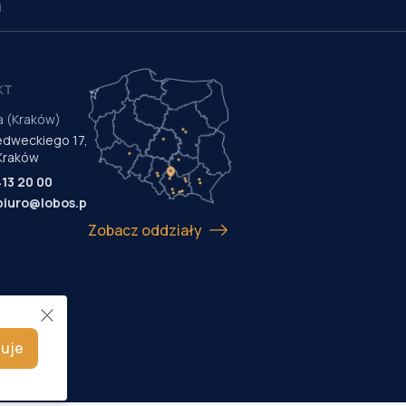
.
KT
a (Kraków)
Medweckiego 17,
Kraków
413 20 00
biuro@lobos.pl
Zobacz oddziały
uje