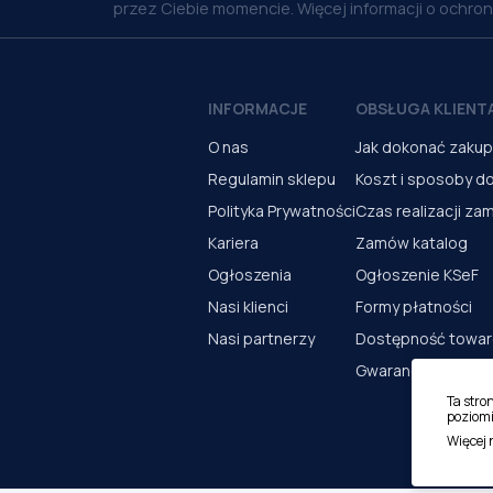
przez Ciebie momencie. Więcej informacji o ochro
INFORMACJE
OBSŁUGA KLIENT
O nas
Jak dokonać zaku
Regulamin sklepu
Koszt i sposoby d
Polityka Prywatności
Czas realizacji za
Kariera
Zamów katalog
Ogłoszenia
Ogłoszenie KSeF
Nasi klienci
Formy płatności
Nasi partnerzy
Dostępność towa
Gwarancja i serwi
Ta stro
poziomi
Więcej