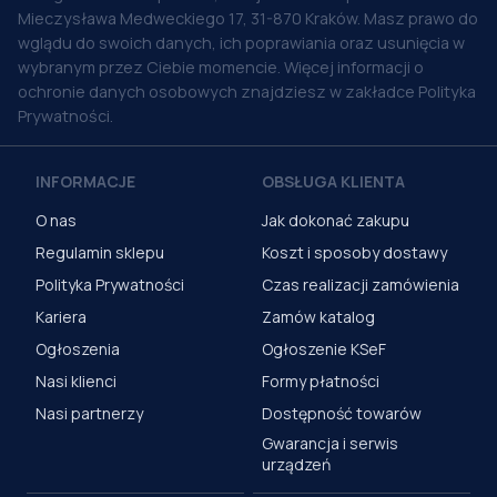
Mieczysława Medweckiego 17, 31-870 Kraków. Masz prawo do
wglądu do swoich danych, ich poprawiania oraz usunięcia w
wybranym przez Ciebie momencie. Więcej informacji o
ochronie danych osobowych znajdziesz w zakładce Polityka
Prywatności.
INFORMACJE
OBSŁUGA KLIENTA
O nas
Jak dokonać zakupu
Regulamin sklepu
Koszt i sposoby dostawy
Polityka Prywatności
Czas realizacji zamówienia
Kariera
Zamów katalog
Ogłoszenia
Ogłoszenie KSeF
Nasi klienci
Formy płatności
Nasi partnerzy
Dostępność towarów
Gwarancja i serwis
urządzeń