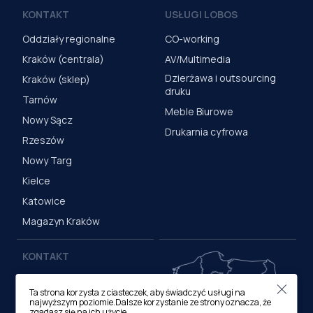
KONTAKT
USŁUGI LOBOS
Oddziały regionalne
CO-working
Kraków (centrala)
AV/Multimedia
Dzierżawa i outsourcing
Kraków (sklep)
druku
Tarnów
Meble Biurowe
Nowy Sącz
Drukarnia cyfrowa
Rzeszów
Nowy Targ
Kielce
Katowice
Magazyn Kraków
KONTAKT
Centrala (Kraków)
Ta strona korzysta z ciasteczek, aby świadczyć usługi na
ul. M. Medweckiego 17, 31-
najwyższym poziomie.Dalsze korzystanie ze strony oznacza, że
870 Kraków
zgadasz się na ich użycie.