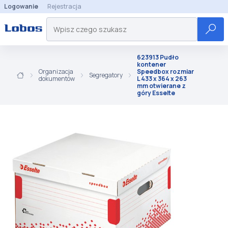
Logowanie
Rejestracja
623913 Pudło
kontener
Organizacja
Speedbox rozmiar
Segregatory
dokumentów
L 433 x 364 x 263
mm otwierane z
góry Esselte