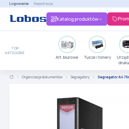
Logowanie
Rejestracja
Prom
Katalog produktów
TOP
KATEGORIE
Art. biurowe
Tusze i tonery
Urząd
druku
Organizacja dokumentów
Segregatory
Segregator A4 75