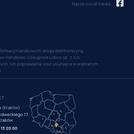
Nasze social media:
nformacji handlowych drogą elektroniczną.
o Handlowo-Usługowe Lobos sp. z o.o.,
ych, ich poprawiania oraz usunięcia w wybranym
.
KT
a (Kraków)
Medweckiego 17,
Kraków
413 20 00