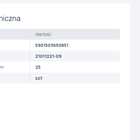
niczna
Wartość
5901503650851
21011221-09
ym
25
szt