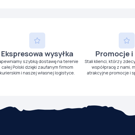
Ekspresowa wysyłka
Promocje i
apewniamy szybką dostawę na terenie
Stali klienci, którzy zdec
całej Polski dzięki zaufanym firmom
współpracę z nami, m
kurierskim i naszej własnej logistyce.
atrakcyjne promocje i s