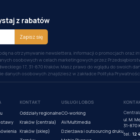
ystaj z rabatów
Zapisz się
odę na otrzymywanie newslettera, informacji o promocjach oraz i
anych osobowych w celach marketingowych przez Przedsiębiorstw
weckiego 17, 31-870 Kraków. Masz prawo do wglądu do swoich dan
nie danych osobowych znajdziesz w zakładce Polityka Prywatności
A
KONTAKT
USŁUGI LOBOS
KONTA
Central
pu
Oddziały regionalne
CO-working
ul. M. 
ostawy
Kraków (centrala)
AV/Multimedia
31-870 
mówienia
Kraków (sklep)
Dzierżawa i outsourcing druku
tel.:
12 