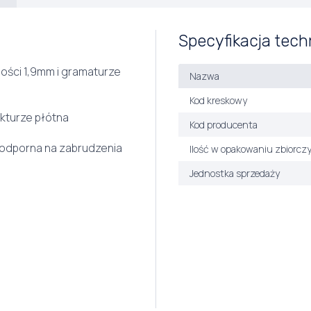
Specyfikacja tech
ości 1,9mm i gramaturze
Nazwa
Kod kreskowy
ukturze płótna
Kod producenta
 odporna na zabrudzenia
Ilość w opakowaniu zbiorcz
Jednostka sprzedaży