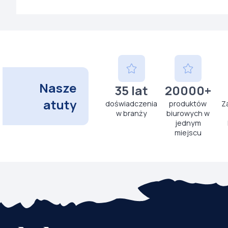
Nasze
35 lat
20000+
atuty
doświadczenia
produktów
Z
w branży
biurowych w
jednym
miejscu