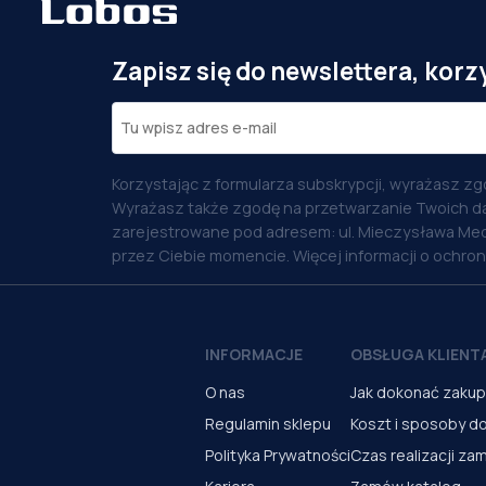
Zapisz się do newslettera, korz
Korzystając z formularza subskrypcji, wyrażasz zg
Wyrażasz także zgodę na przetwarzanie Twoich d
zarejestrowane pod adresem: ul. Mieczysława Med
przez Ciebie momencie. Więcej informacji o ochro
INFORMACJE
OBSŁUGA KLIENT
O nas
Jak dokonać zaku
Regulamin sklepu
Koszt i sposoby d
Polityka Prywatności
Czas realizacji za