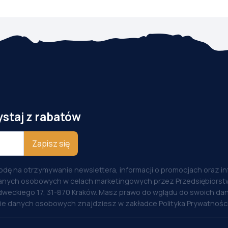
ystaj z rabatów
Zapisz się
odę na otrzymywanie newslettera, informacji o promocjach oraz i
anych osobowych w celach marketingowych przez Przedsiębiorstw
weckiego 17, 31-870 Kraków. Masz prawo do wglądu do swoich dan
nie danych osobowych znajdziesz w zakładce Polityka Prywatności