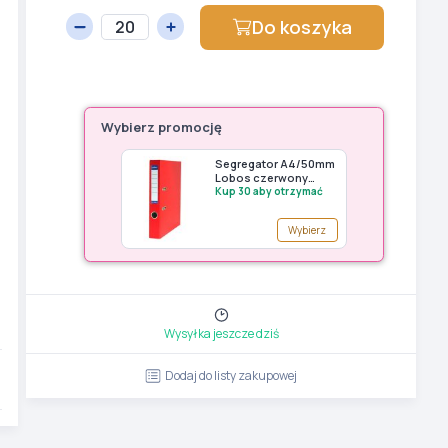
Do koszyka
Wybierz promocję
Segregator A4/50mm
Lobos czerwony
11433
Kup 30 aby otrzymać
Wybierz
Wysyłka jeszcze dziś
Dodaj do listy zakupowej