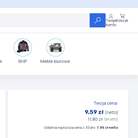
Twoje
Koszyk
konto
e
BHP
Meble biurowe
Twoja cena:
9,59 zł
(netto)
11,80 zł
(brutto)
Ostatnia najniższa cena z 30 dni:
7,99 zł netto