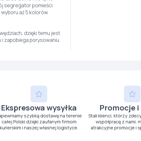
ój segregator pomieści
o wyboru aż 5 kolorów.
ędziach, dzięki temu jest
 i zapobiega porysowaniu
Ekspresowa wysyłka
Promocje i
apewniamy szybką dostawę na terenie
Stali klienci, którzy zdec
całej Polski dzięki zaufanym firmom
współpracę z nami, m
kurierskim i naszej własnej logistyce.
atrakcyjne promocje i s