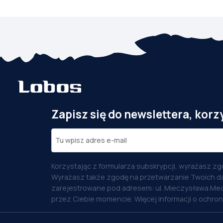
Zapisz się do newslettera, korz
Korzystając z formularza subskrypcji, wyrażasz zg
Wyrażasz także zgodę na przetwarzanie Twoich d
zarejestrowane pod adresem: ul. Mieczysława Med
przez Ciebie momencie. Więcej informacji o ochro