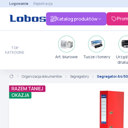
Logowanie
Rejestracja
Prom
Katalog produktów
TOP
KATEGORIE
Art. biurowe
Tusze i tonery
Urząd
druku
Organizacja dokumentów
Segregatory
Segregator A4/5
RAZEM TANIEJ
OKAZJA