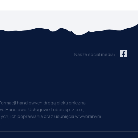
Nasze social media:
nformacji handlowych drogą elektroniczną.
o Handlowo-Usługowe Lobos sp. z o.o.,
ych, ich poprawiania oraz usunięcia w wybranym
.