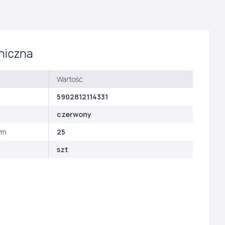
niczna
Wartość
5902812114331
czerwony
ym
25
szt