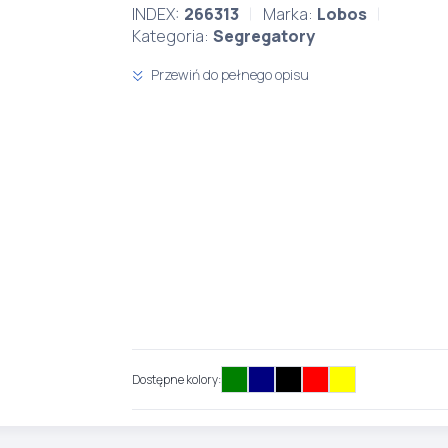
INDEX:
266313
Marka:
Lobos
Kategoria:
Segregatory
Przewiń do pełnego opisu
Dostępne kolory: