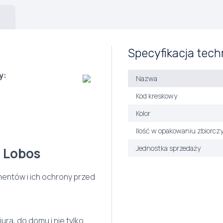
Specyfikacja tech
y:
Nazwa
Kod kreskowy
Kolor
Ilość w opakowaniu zbiorcz
Jednostka sprzedaży
 Lobos
ntów i ich ochrony przed
ra, do domu i nie tylko.