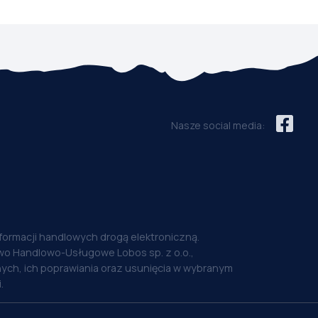
Nasze social media:
nformacji handlowych drogą elektroniczną.
o Handlowo-Usługowe Lobos sp. z o.o.,
ych, ich poprawiania oraz usunięcia w wybranym
.