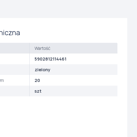
niczna
Wartość
5902812114461
zielony
ym
20
szt