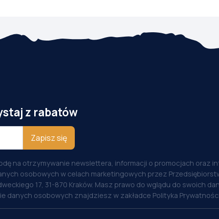
ystaj z rabatów
Zapisz się
odę na otrzymywanie newslettera, informacji o promocjach oraz i
anych osobowych w celach marketingowych przez Przedsiębiorstw
weckiego 17, 31-870 Kraków. Masz prawo do wglądu do swoich dan
nie danych osobowych znajdziesz w zakładce Polityka Prywatności