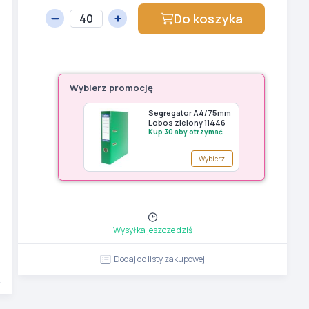
Do koszyka
Wybierz promocję
Segregator A4/75mm
Lobos zielony 11446
Kup 30 aby otrzymać
Wybierz
Wysyłka jeszcze dziś
Dodaj do listy zakupowej