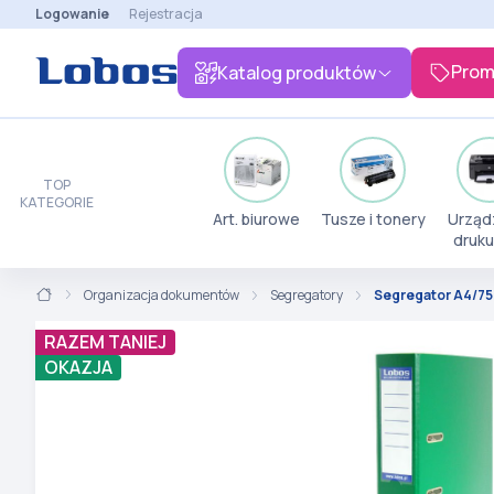
Logowanie
Rejestracja
Prom
Katalog produktów
TOP
KATEGORIE
Art. biurowe
Tusze i tonery
Urząd
druku
Organizacja dokumentów
Segregatory
Segregator A4/75
RAZEM TANIEJ
OKAZJA