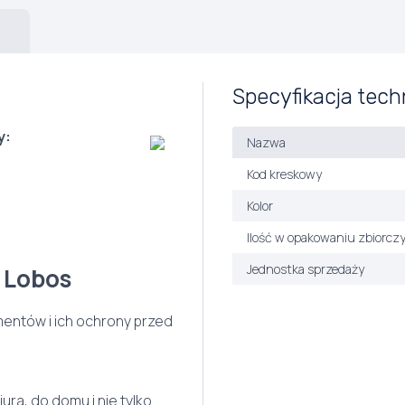
)
Specyfikacja tech
y:
Nazwa
Kod kreskowy
Kolor
Ilość w opakowaniu zbiorcz
Jednostka sprzedaży
 Lobos
ntów i ich ochrony przed
ra, do domu i nie tylko.