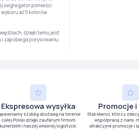
ój segregator pomieści
o wyboru aż 5 kolorów.
ędziach, dzięki temu jest
 i zapobiega porysowaniu
Ekspresowa wysyłka
Promocje i
apewniamy szybką dostawę na terenie
Stali klienci, którzy zdec
całej Polski dzięki zaufanym firmom
współpracę z nami, m
kurierskim i naszej własnej logistyce.
atrakcyjne promocje i s