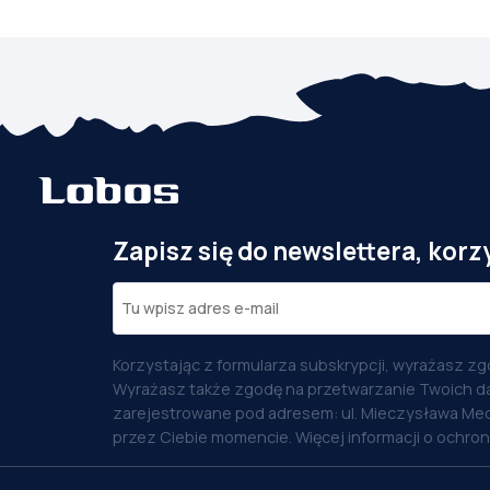
Zapisz się do newslettera, korz
Korzystając z formularza subskrypcji, wyrażasz zg
Wyrażasz także zgodę na przetwarzanie Twoich d
zarejestrowane pod adresem: ul. Mieczysława Med
przez Ciebie momencie. Więcej informacji o ochro