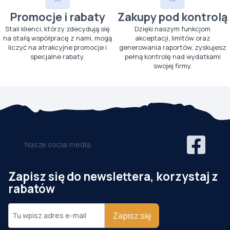
Promocje i rabaty
Zakupy pod kontrolą
Stali klienci, którzy zdecydują się
Dzięki naszym funkcjom
na stałą współpracę z nami, mogą
akceptacji, limitów oraz
liczyć na atrakcyjne promocje i
generowania raportów, zyskujesz
specjalne rabaty.
pełną kontrolę nad wydatkami
swojej firmy.
Nasze social media:
Zapisz się do newslettera, korzystaj z
rabatów
Zapisz się