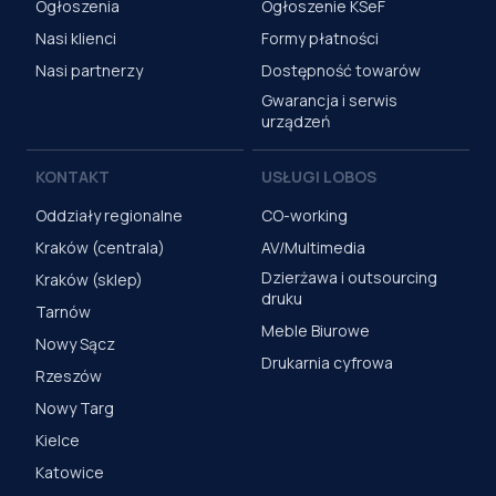
Ogłoszenia
Ogłoszenie KSeF
Nasi klienci
Formy płatności
Nasi partnerzy
Dostępność towarów
Gwarancja i serwis
urządzeń
KONTAKT
USŁUGI LOBOS
Oddziały regionalne
CO-working
Kraków (centrala)
AV/Multimedia
Dzierżawa i outsourcing
Kraków (sklep)
druku
Tarnów
Meble Biurowe
Nowy Sącz
Drukarnia cyfrowa
Rzeszów
Nowy Targ
Kielce
Katowice