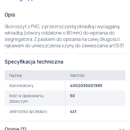
Opis
Skoroszyt z PVC, z przezroczystą okładką i wyciąganą
wkładką (otwory oddalone o 80 mm) do wpinania do
segregatora. Z paskiem do opisania na całej długości i
rękawem do umieszczenia szyny do zawieszania art.1531.
Specyfikacja techniczna
Nazwa
Wartość
Kod kreskowy
4002030001985
Ilość w opakowaniu
50
zbiorczym
Jednostka sprzedaży
szt
Opinie (1)