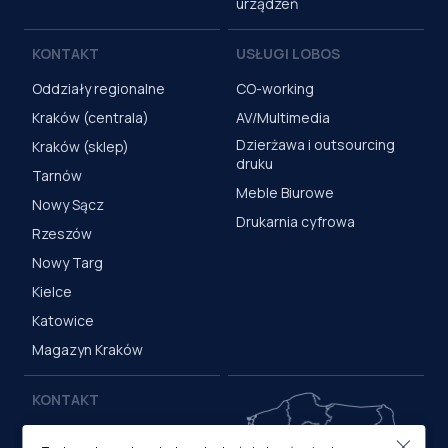
urządzeń
KONTAKT
USŁUGI LOBOS
Oddziały regionalne
CO-working
Kraków (centrala)
AV/Multimedia
Dzierżawa i outsourcing
Kraków (sklep)
druku
Tarnów
Meble Biurowe
Nowy Sącz
Drukarnia cyfrowa
Rzeszów
Nowy Targ
Kielce
Katowice
Magazyn Kraków
KONTAKT
Centrala (Kraków)