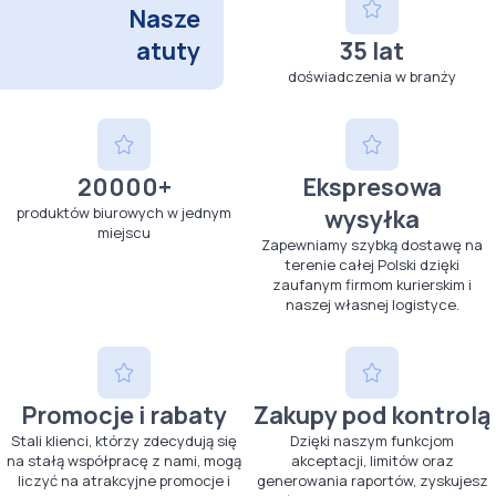
Nasze
atuty
35 lat
doświadczenia w branży
20000+
Ekspresowa
produktów biurowych w jednym
wysyłka
miejscu
Zapewniamy szybką dostawę na
terenie całej Polski dzięki
zaufanym firmom kurierskim i
naszej własnej logistyce.
Promocje i rabaty
Zakupy pod kontrolą
Stali klienci, którzy zdecydują się
Dzięki naszym funkcjom
na stałą współpracę z nami, mogą
akceptacji, limitów oraz
liczyć na atrakcyjne promocje i
generowania raportów, zyskujesz