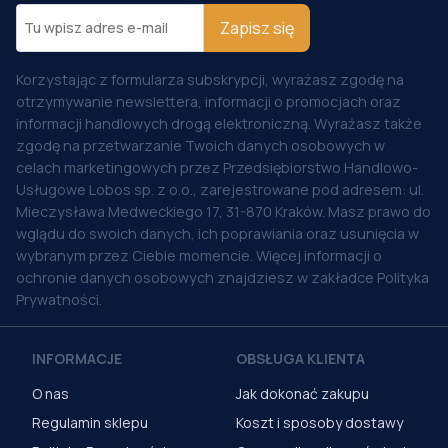
Zapisz się
Korzystając z formularza subskrypcji, wyrażasz zgodę na
otrzymywanie newslettera, informacji o promocjach oraz
informacji handlowych drogą elektroniczną. Wyrażasz także
zgodę na przetwarzanie Twoich danych osobowych w
celach marketingowych przez Przedsiębiorstwo Handlowo-
Usługowe Lobos sp. z o.o., zarejestrowane pod adresem: ul.
Mieczysława Medweckiego 17, 31-870 Kraków. Masz prawo do
wglądu do swoich danych, ich poprawiania oraz usunięcia w
wybranym przez Ciebie momencie. Więcej informacji o
ochronie danych osobowych znajdziesz w zakładce Polityka
Prywatności.
INFORMACJE
OBSŁUGA KLIENTA
O nas
Jak dokonać zakupu
Regulamin sklepu
Koszt i sposoby dostawy