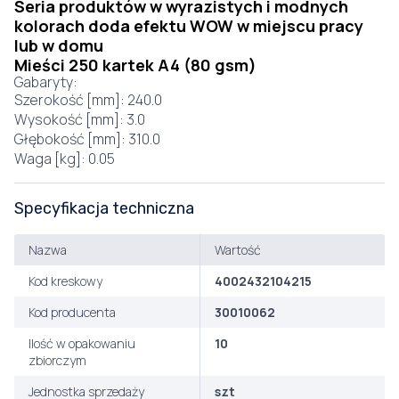
Seria produktów w wyrazistych i modnych
kolorach doda efektu WOW w miejscu pracy
lub w domu
Mieści 250 kartek A4 (80 gsm)
Gabaryty:
Szerokość [mm]: 240.0
Wysokość [mm]: 3.0
Głębokość [mm]: 310.0
Waga [kg]: 0.05
Specyfikacja techniczna
Nazwa
Wartość
Kod kreskowy
4002432104215
Kod producenta
30010062
Ilość w opakowaniu
10
zbiorczym
Jednostka sprzedaży
szt