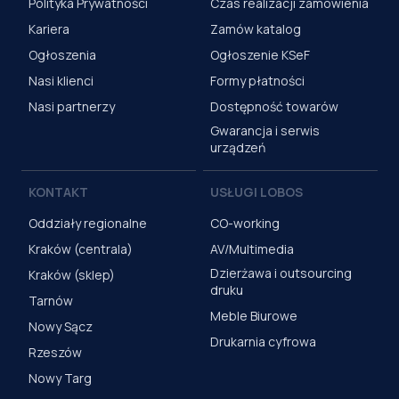
Polityka Prywatności
Czas realizacji zamówienia
Kariera
Zamów katalog
Ogłoszenia
Ogłoszenie KSeF
Nasi klienci
Formy płatności
Nasi partnerzy
Dostępność towarów
Gwarancja i serwis
urządzeń
KONTAKT
USŁUGI LOBOS
Oddziały regionalne
CO-working
Kraków (centrala)
AV/Multimedia
Dzierżawa i outsourcing
Kraków (sklep)
druku
Tarnów
Meble Biurowe
Nowy Sącz
Drukarnia cyfrowa
Rzeszów
Nowy Targ