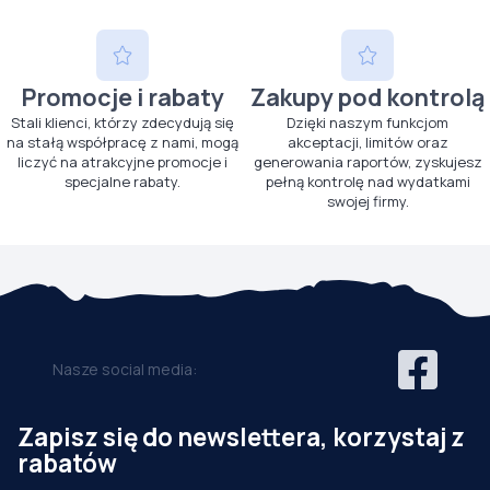
Promocje i rabaty
Zakupy pod kontrolą
Stali klienci, którzy zdecydują się
Dzięki naszym funkcjom
na stałą współpracę z nami, mogą
akceptacji, limitów oraz
liczyć na atrakcyjne promocje i
generowania raportów, zyskujesz
specjalne rabaty.
pełną kontrolę nad wydatkami
swojej firmy.
Nasze social media:
Zapisz się do newslettera, korzystaj z
rabatów