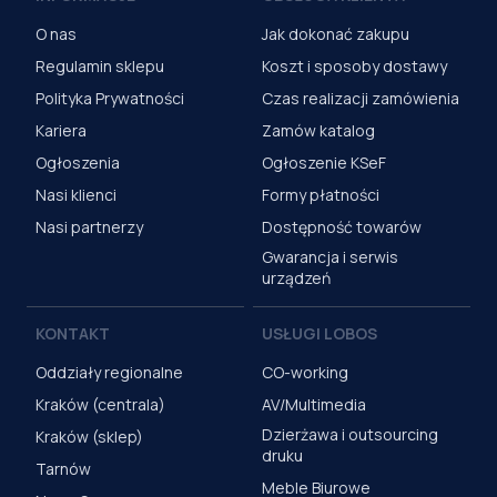
O nas
Jak dokonać zakupu
Regulamin sklepu
Koszt i sposoby dostawy
Polityka Prywatności
Czas realizacji zamówienia
Kariera
Zamów katalog
Ogłoszenia
Ogłoszenie KSeF
Nasi klienci
Formy płatności
Nasi partnerzy
Dostępność towarów
Gwarancja i serwis
urządzeń
KONTAKT
USŁUGI LOBOS
Oddziały regionalne
CO-working
Kraków (centrala)
AV/Multimedia
Dzierżawa i outsourcing
Kraków (sklep)
druku
Tarnów
Meble Biurowe