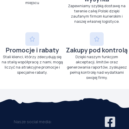
miejscu
Zapewniamy szybką dostawę na
terenie całej Polski dzięki
zaufanym firmom kurierskim i
naszej własnej logistyce.
Promocje i rabaty
Zakupy pod kontrolą
Stali klienci, którzy zdecydują się
Dzięki naszym funkcjom
na stałą współpracę z nami, mogą
akceptacji, limitów oraz
liczyć na atrakcyjne promocje i
generowania raportów, zyskujesz
specjalne rabaty.
pełną kontrolę nad wydatkami
swojej firmy.
Nasze social media: