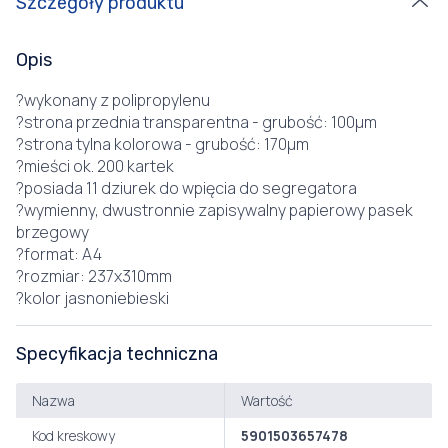
Szczegóły produktu
Opis
?wykonany z polipropylenu
?strona przednia transparentna - grubość: 100µm
?strona tylna kolorowa - grubość: 170µm
?mieści ok. 200 kartek
?posiada 11 dziurek do wpięcia do segregatora
?wymienny, dwustronnie zapisywalny papierowy pasek
brzegowy
?format: A4
?rozmiar: 237x310mm
?kolor jasnoniebieski
Specyfikacja techniczna
Nazwa
Wartość
Kod kreskowy
5901503657478