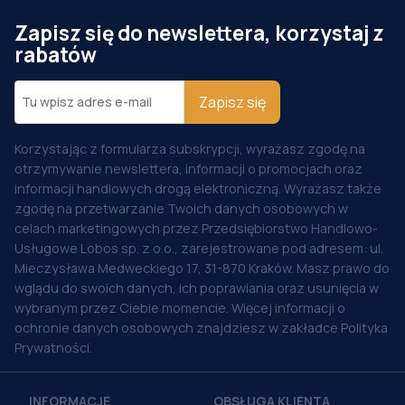
Zapisz się do newslettera, korzystaj z
rabatów
Zapisz się
Korzystając z formularza subskrypcji, wyrażasz zgodę na
otrzymywanie newslettera, informacji o promocjach oraz
informacji handlowych drogą elektroniczną. Wyrażasz także
zgodę na przetwarzanie Twoich danych osobowych w
celach marketingowych przez Przedsiębiorstwo Handlowo-
Usługowe Lobos sp. z o.o., zarejestrowane pod adresem: ul.
Mieczysława Medweckiego 17, 31-870 Kraków. Masz prawo do
wglądu do swoich danych, ich poprawiania oraz usunięcia w
wybranym przez Ciebie momencie. Więcej informacji o
ochronie danych osobowych znajdziesz w zakładce Polityka
Prywatności.
INFORMACJE
OBSŁUGA KLIENTA