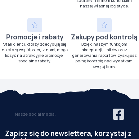
zaufanym firmom kurierskim i
naszej własnej logistyce.
Promocje i rabaty
Zakupy pod kontrolą
Stali klienci, którzy zdecydują się
Dzięki naszym funkcjom
na stałą współpracę z nami, mogą
akceptacji, limitów oraz
liczyć na atrakcyjne promocje i
generowania raportów, zyskujesz
specjalne rabaty.
pełną kontrolę nad wydatkami
swojej firmy.
Nasze social media:
Zapisz się do newslettera, korzystaj z