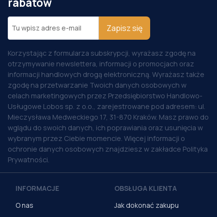
rabatów
Zapisz się
Korzystając z formularza subskrypcji, wyrażasz zgodę na
otrzymywanie newslettera, informacji o promocjach oraz
informacji handlowych drogą elektroniczną. Wyrażasz także
zgodę na przetwarzanie Twoich danych osobowych w
celach marketingowych przez Przedsiębiorstwo Handlowo-
Usługowe Lobos sp. z o.o., zarejestrowane pod adresem: ul.
Mieczysława Medweckiego 17, 31-870 Kraków. Masz prawo do
wglądu do swoich danych, ich poprawiania oraz usunięcia w
wybranym przez Ciebie momencie. Więcej informacji o
ochronie danych osobowych znajdziesz w zakładce Polityka
Prywatności.
INFORMACJE
OBSŁUGA KLIENTA
O nas
Jak dokonać zakupu