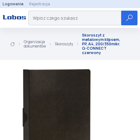
Logowanie
Rejestracja
Skoroszyt z
metalowym klipsem,
Organizacja
Skoroszyty
PP, A4, 200/350mikr.
dokumentów
Q-CONNECT
czerwony