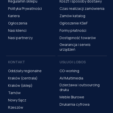
Regulamin sklepu
Koszt i sposoby dostawy
Polityka Prywatności
Czas realizacji zamówienia
Kariera
Zamów katalog
Ogłoszenia
Ogłoszenie KSeF
Nasi klienci
Formy płatności
Nasi partnerzy
Dostępność towarów
Gwarancja i serwis
urządzeń
KONTAKT
USŁUGI LOBOS
Oddziały regionalne
CO-working
Kraków (centrala)
AV/Multimedia
Dzierżawa i outsourcing
Kraków (sklep)
druku
Tarnów
Meble Biurowe
Nowy Sącz
Drukarnia cyfrowa
Rzeszów