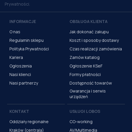
Prywatności.
INFORMACJE
OBSŁUGA KLIENTA
O nas
Jak dokonać zakupu
Regulamin sklepu
Koszt i sposoby dostawy
Polityka Prywatności
Czas realizacji zamówienia
Kariera
Zamów katalog
Ogłoszenia
Ogłoszenie KSeF
Nasi klienci
Formy płatności
Nasi partnerzy
Dostępność towarów
Gwarancja i serwis
urządzeń
KONTAKT
USŁUGI LOBOS
Oddziały regionalne
CO-working
Kraków (centrala)
AV/Multimedia