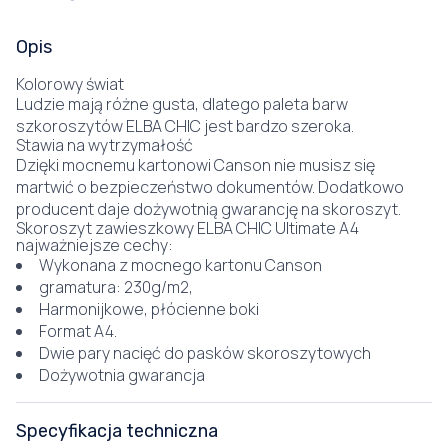
Opis
Kolorowy świat
Ludzie mają różne gusta, dlatego paleta barw
szkoroszytów ELBA CHIC jest bardzo szeroka.
Stawia na wytrzymałość
Dzięki mocnemu kartonowi Canson nie musisz się
martwić o bezpieczeństwo dokumentów. Dodatkowo
producent daje dożywotnią gwarancję na skoroszyt.
Skoroszyt zawieszkowy ELBA CHIC Ultimate A4
najważniejsze cechy:
Wykonana z mocnego kartonu Canson
gramatura: 230g/m2,
Harmonijkowe, płócienne boki
Format A4.
Dwie pary nacięć do pasków skoroszytowych
Dożywotnia gwarancja
Specyfikacja techniczna