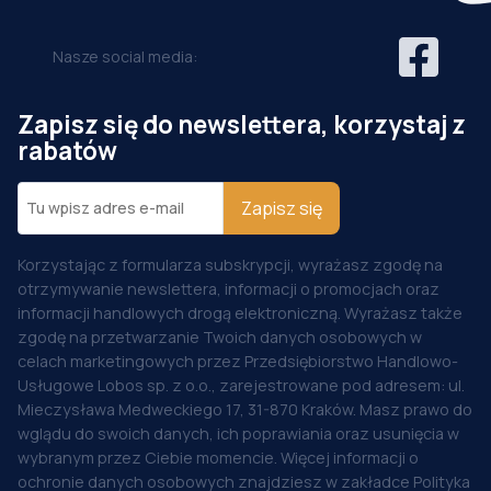
Nasze social media:
Zapisz się do newslettera, korzystaj z
rabatów
Zapisz się
Korzystając z formularza subskrypcji, wyrażasz zgodę na
otrzymywanie newslettera, informacji o promocjach oraz
informacji handlowych drogą elektroniczną. Wyrażasz także
zgodę na przetwarzanie Twoich danych osobowych w
celach marketingowych przez Przedsiębiorstwo Handlowo-
Usługowe Lobos sp. z o.o., zarejestrowane pod adresem: ul.
Mieczysława Medweckiego 17, 31-870 Kraków. Masz prawo do
wglądu do swoich danych, ich poprawiania oraz usunięcia w
wybranym przez Ciebie momencie. Więcej informacji o
ochronie danych osobowych znajdziesz w zakładce Polityka