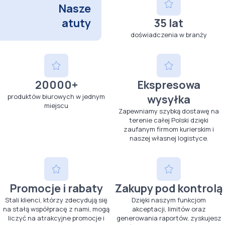
Nasze
atuty
35 lat
doświadczenia w branży
20000+
Ekspresowa
produktów biurowych w jednym
wysyłka
miejscu
Zapewniamy szybką dostawę na
terenie całej Polski dzięki
zaufanym firmom kurierskim i
naszej własnej logistyce.
Promocje i rabaty
Zakupy pod kontrolą
Stali klienci, którzy zdecydują się
Dzięki naszym funkcjom
na stałą współpracę z nami, mogą
akceptacji, limitów oraz
liczyć na atrakcyjne promocje i
generowania raportów, zyskujesz