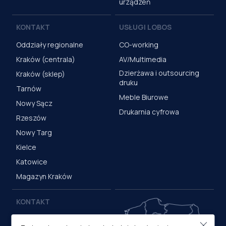
urządzeń
KONTAKT
USŁUGI LOBOS
Oddziały regionalne
CO-working
Kraków (centrala)
AV/Multimedia
Dzierżawa i outsourcing
Kraków (sklep)
druku
Tarnów
Meble Biurowe
Nowy Sącz
Drukarnia cyfrowa
Rzeszów
Nowy Targ
Kielce
Katowice
Magazyn Kraków
KONTAKT
Centrala (Kraków)