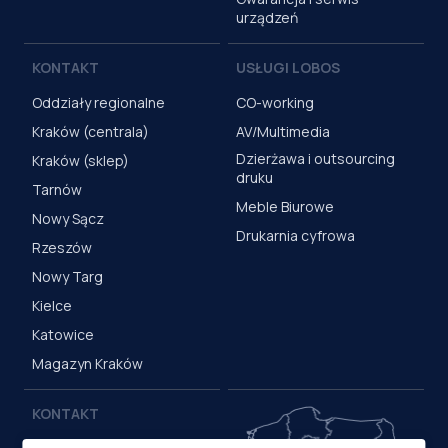
urządzeń
KONTAKT
USŁUGI LOBOS
Oddziały regionalne
CO-working
Kraków (centrala)
AV/Multimedia
Dzierżawa i outsourcing
Kraków (sklep)
druku
Tarnów
Meble Biurowe
Nowy Sącz
Drukarnia cyfrowa
Rzeszów
Nowy Targ
Kielce
Katowice
Magazyn Kraków
KONTAKT
Centrala (Kraków)