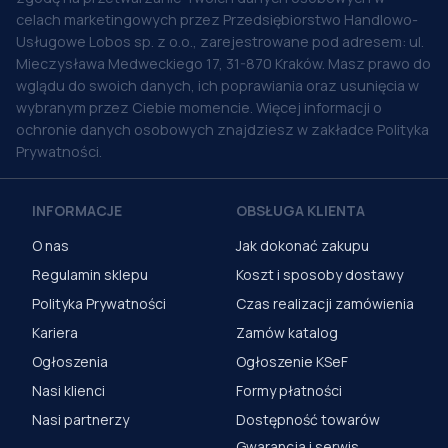
celach marketingowych przez Przedsiębiorstwo Handlowo-
Usługowe Lobos sp. z o.o., zarejestrowane pod adresem: ul.
Mieczysława Medweckiego 17, 31-870 Kraków. Masz prawo do
wglądu do swoich danych, ich poprawiania oraz usunięcia w
wybranym przez Ciebie momencie. Więcej informacji o
ochronie danych osobowych znajdziesz w zakładce Polityka
Prywatności.
INFORMACJE
OBSŁUGA KLIENTA
O nas
Jak dokonać zakupu
Regulamin sklepu
Koszt i sposoby dostawy
Polityka Prywatności
Czas realizacji zamówienia
Kariera
Zamów katalog
Ogłoszenia
Ogłoszenie KSeF
Nasi klienci
Formy płatności
Nasi partnerzy
Dostępność towarów
Gwarancja i serwis