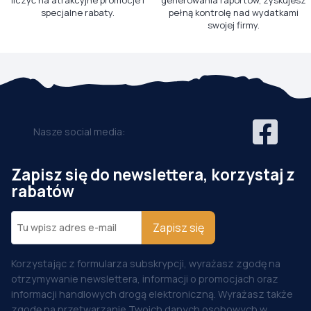
liczyć na atrakcyjne promocje i
generowania raportów, zyskujesz
specjalne rabaty.
pełną kontrolę nad wydatkami
swojej firmy.
Nasze social media:
Zapisz się do newslettera, korzystaj z
rabatów
Zapisz się
Korzystając z formularza subskrypcji, wyrażasz zgodę na
otrzymywanie newslettera, informacji o promocjach oraz
informacji handlowych drogą elektroniczną. Wyrażasz także
zgodę na przetwarzanie Twoich danych osobowych w