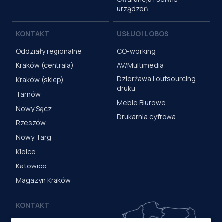
urządzeń
KONTAKT
USŁUGI LOBOS
Oddziały regionalne
CO-working
Kraków (centrala)
AV/Multimedia
Dzierżawa i outsourcing
Kraków (sklep)
druku
Tarnów
Meble Biurowe
Nowy Sącz
Drukarnia cyfrowa
Rzeszów
Nowy Targ
Kielce
Katowice
Magazyn Kraków
KONTAKT
Centrala (Kraków)