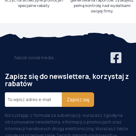
liczyć na atrakcyjne promocje i
generowania raportów, zyskujesz
specjalne rabaty.
pełną kontrolę nad wydatkami
swojej firmy.
Nasze social media:
Zapisz się do newslettera, korzystaj z
rabatów
Zapisz się
Korzystając z formularza subskrypcji, wyrażasz zgodę na
otrzymywanie newslettera, informacji o promocjach oraz
informacji handlowych drogą elektroniczną. Wyrażasz także
zgodę na przetwarzanie Twoich danych osobowych w