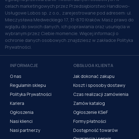
celach marketingowych przez Przedsiębiorstwo Handlowo-
Usługowe Lobos sp. z o.o., zarejestrowane pod adresem: ul.
Mieczysława Medweckiego 17, 31-870 Kraków. Masz prawo do
wglądu do swoich danych, ich poprawiania oraz usunięcia w
wybranym przez Ciebie momencie. Więcej informacji o
ochronie danych osobowych znajdziesz w zakładce Polityka
Prywatności.
INFORMACJE
OBSŁUGA KLIENTA
O nas
Jak dokonać zakupu
Regulamin sklepu
Koszt i sposoby dostawy
Polityka Prywatności
Czas realizacji zamówienia
Kariera
Zamów katalog
Ogłoszenia
Ogłoszenie KSeF
Nasi klienci
Formy płatności
Nasi partnerzy
Dostępność towarów
Gwarancja i serwis