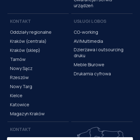
urządzeń
KONTAKT
USŁUGI LOBOS
Oddziały regionalne
CO-working
Kraków (centrala)
AV/Multimedia
Dzierżawa i outsourcing
Kraków (sklep)
druku
Tarnów
Meble Biurowe
Nowy Sącz
Drukarnia cyfrowa
Rzeszów
Nowy Targ
Kielce
Katowice
Magazyn Kraków
KONTAKT
Centrala (Kraków)