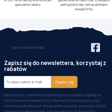
liczyć na atrakcyjne promocje i
generowania raportów, zyskujesz
specjalne rabaty.
pełną kontrolę nad wydatkami
swojej firmy.
Nasze social media:
Zapisz się do newslettera, korzystaj z
rabatów
Zapisz się
Korzystając z formularza subskrypcji, wyrażasz zgodę na
otrzymywanie newslettera, informacji o promocjach oraz
informacji handlowych drogą elektroniczną. Wyrażasz także
zgodę na przetwarzanie Twoich danych osobowych w