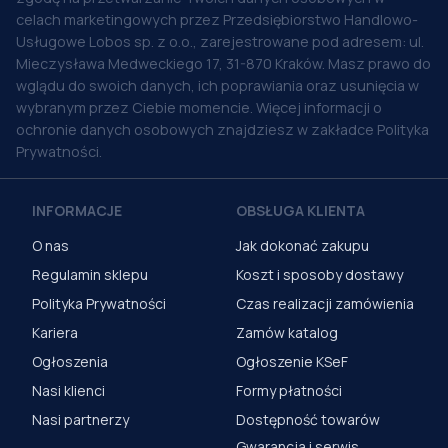
celach marketingowych przez Przedsiębiorstwo Handlowo-
Usługowe Lobos sp. z o.o., zarejestrowane pod adresem: ul.
Mieczysława Medweckiego 17, 31-870 Kraków. Masz prawo do
wglądu do swoich danych, ich poprawiania oraz usunięcia w
wybranym przez Ciebie momencie. Więcej informacji o
ochronie danych osobowych znajdziesz w zakładce Polityka
Prywatności.
INFORMACJE
OBSŁUGA KLIENTA
O nas
Jak dokonać zakupu
Regulamin sklepu
Koszt i sposoby dostawy
Polityka Prywatności
Czas realizacji zamówienia
Kariera
Zamów katalog
Ogłoszenia
Ogłoszenie KSeF
Nasi klienci
Formy płatności
Nasi partnerzy
Dostępność towarów
Gwarancja i serwis