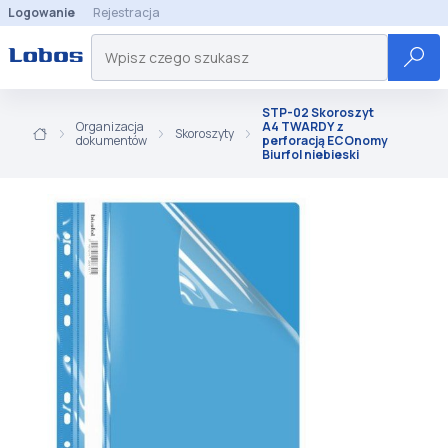
Logowanie
Rejestracja
STP-02 Skoroszyt
Organizacja
A4 TWARDY z
Skoroszyty
dokumentów
perforacją ECOnomy
Biurfol niebieski