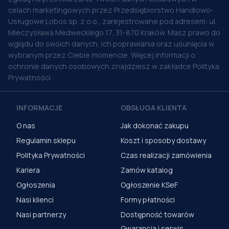
celach marketingowych przez Przedsiębiorstwo Handlowo-
Usługowe Lobos sp. z o.o., zarejestrowane pod adresem: ul.
Mieczysława Medweckiego 17, 31-870 Kraków. Masz prawo do
wglądu do swoich danych, ich poprawiania oraz usunięcia w
wybranym przez Ciebie momencie. Więcej informacji o
ochronie danych osobowych znajdziesz w zakładce Polityka
Prywatności.
INFORMACJE
OBSŁUGA KLIENTA
O nas
Jak dokonać zakupu
Regulamin sklepu
Koszt i sposoby dostawy
Polityka Prywatności
Czas realizacji zamówienia
Kariera
Zamów katalog
Ogłoszenia
Ogłoszenie KSeF
Nasi klienci
Formy płatności
Nasi partnerzy
Dostępność towarów
Gwarancja i serwis