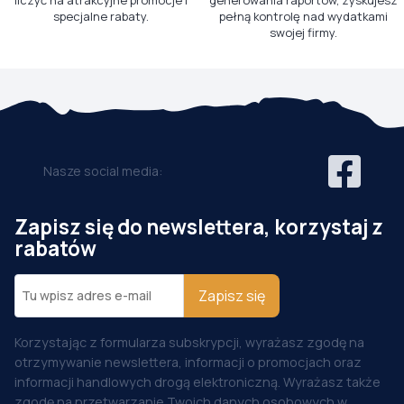
liczyć na atrakcyjne promocje i
generowania raportów, zyskujesz
specjalne rabaty.
pełną kontrolę nad wydatkami
swojej firmy.
Nasze social media:
Zapisz się do newslettera, korzystaj z
rabatów
Zapisz się
Korzystając z formularza subskrypcji, wyrażasz zgodę na
otrzymywanie newslettera, informacji o promocjach oraz
informacji handlowych drogą elektroniczną. Wyrażasz także
zgodę na przetwarzanie Twoich danych osobowych w