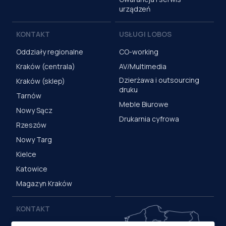
urządzeń
KONTAKT
USŁUGI LOBOS
Oddziały regionalne
CO-working
Kraków (centrala)
AV/Multimedia
Dzierżawa i outsourcing
Kraków (sklep)
druku
Tarnów
Meble Biurowe
Nowy Sącz
Drukarnia cyfrowa
Rzeszów
Nowy Targ
Kielce
Katowice
Magazyn Kraków
KONTAKT
Centrala (Kraków)